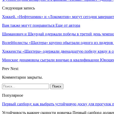
Следующая запись
Хоккей. «Нефтехимик» и «Локомотив» могут сегодня завершить
Вам также могут понравиться
Еще от автора
Шиманович и Шкурдай одержали победы в третий день чемпио
Волейболисты «Шахтера» крупно обыграли одного из лидеров
Хоккеисты «Шахтера» одержали двенадцатую победу кряду в с
Минские динамовцы сыграли вничью в квалификации Юноше
Prev
Next
Комментарии закрыты.
Популярное
Первый сапборд: как выбрать устойчивую доску для прогулок 
Устойчивость важнее скорости новичка Первый сапборд долж