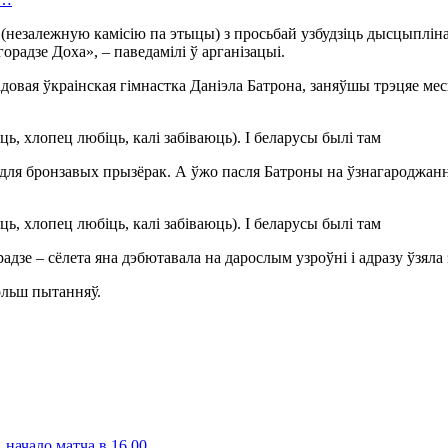
n (незалежную камісію па этыцы) з просьбай узбудзіць дысцыплін
орадзе Доха», – паведамілі ў арганізацыі.
адовая ўкраінская гімнастка Даніэла Батрона, заняўшы трэцяе ме
м для бронзавых прызёрак. А ўжо пасля Батроны на ўзнагароджанне
дзе – сёлета яна дэбютавала на дарослым узроўні і адразу ўзяла
ольш пытанняў.
, начало матча в 16.00