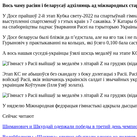
Вось чаму расіян і беларусаў адхіляюць ад міжнародных ста
У Досе прайшоў 2-й этап Кубка свету-2022 па спартыўнай гімнас
выступленні спартсменаў з гэтых краін з 7 сакавіка. У Катары б
на спаборніцтвы падчас ўварвання Расеі на тэрыторыю Украіны
У Досе беларусы былі блізкія да п’едэстала, але на яго так і н
Гурыновіч у практыкаванні на кольцах, які ўсяго 0,100 бала са
А вось нашыя суседзі-украінцы ўзялі шэсць медалёў на этапе КС.
Этап КС не абышоўся без скандалу з боку дэлегацыі з Расіі. Рас
войскаў Расіі, якія знішчаюць украінскіх салдат і звычайных ук
украінцам Коўтунам (Ілля ўзяў золата).
У нядзелю Міжнародная федэрацыя гімнастыкі адкрыла дысцып
Сейчас читают
Шиманович и Шкурдай одержали победы в третий день чемп
Волейболисты «Шахтера» крупно обыграли одного из лидеро