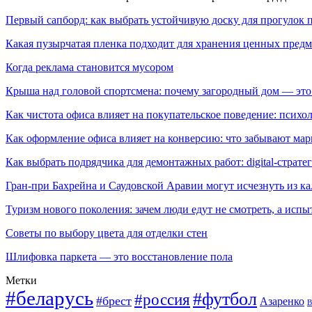
Первый сапборд: как выбрать устойчивую доску для прогулок 
Какая пузырчатая пленка подходит для хранения ценных предм
Когда реклама становится мусором
Крыша над головой спортсмена: почему загородный дом — это
Как чистота офиса влияет на покупательское поведение: псих
Как оформление офиса влияет на конверсию: что забывают мар
Как выбрать подрядчика для демонтажных работ: digital-страте
Гран-при Бахрейна и Саудовской Аравии могут исчезнуть из к
Туризм нового поколения: зачем люди едут не смотреть, а испы
Советы по выбору цвета для отделки стен
Шлифовка паркета — это восстановление пола
Метки
#беларусь
#футбол
#россия
#брест
Азаренко
В