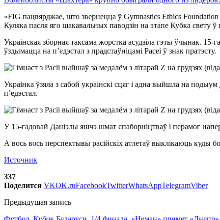
«FIG пацвярджае, што звернецца ў Gymnastics Ethics Foundatio
Куляка пасля яго шакавальных паводзін на этапе Кубка свету ў г
Украінская зборная таксама жорстка асудзіла гэты ўчынак. 15-г
ўздымацца на п’едэстал з прадстаўніцамі Расеі ў знак пратэсту.
Украінка ўзяла з сабой украінскі сцяг і адна выйшла на подыу
п’едэстал.
У 15-гадовай Даніэлы яшчэ шмат спаборніцтваў і перамог напера
А вось вось перспектывы расійскіх атлетаў выклікаюць куды б
Источник
337
Поделится
VK
OK.ru
Facebook
Twitter
WhatsApp
Telegram
Viber
Предыдущая запись
Футбол. Кубок Беларуси. 1/4 финала. «Неман» примет «Днепр»