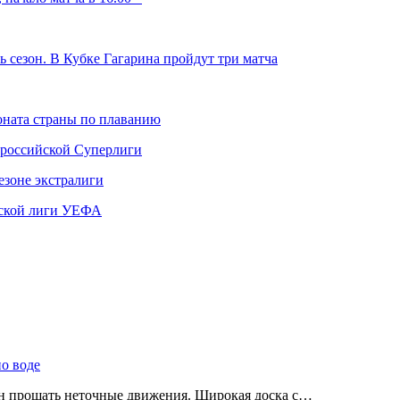
 сезон. В Кубке Гагарина пройдут три матча
ната страны по плаванию
 российской Суперлиги
езоне экстралиги
ской лиги УЕФА
по воде
ен прощать неточные движения. Широкая доска с…