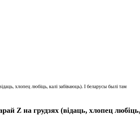
відаць, хлопец любіць, калі забіваюць). І беларусы былі там
арай Z на грудзях (відаць, хлопец любіць