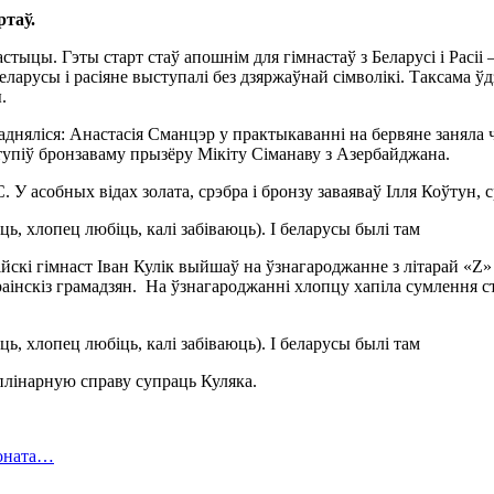
ртаў.
тыцы. Гэты старт стаў апошнім для гімнастаў з Беларусі і Расіі
еларусы і расіяне выступалі без дзяржаўнай сімволікі. Таксама ў
.
е падняліся: Анастасія Сманцэр у практыкаванні на бервяне заняла
ступіў бронзаваму прызёру Мікіту Сіманаву з Азербайджана.
 У асобных відах золата, срэбра і бронзу заваяваў Ілля Коўтун, 
ійскі гімнаст Іван Кулік выйшаў на ўзнагароджанне з літарай «Z» 
раінскіз грамадзян. На ўзнагароджанні хлопцу хапіла сумлення ст
лінарную справу супраць Куляка.
ионата…
в…