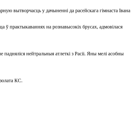
арную вытворчасць у дачыненні да расейскага гімнаста Івана
сца ў практыкаваннях на рознавысокіх брусах, адмовілася
 падняліся нейтральныя атлеткі з Расіі. Яны мелі асобны
 золата КС.