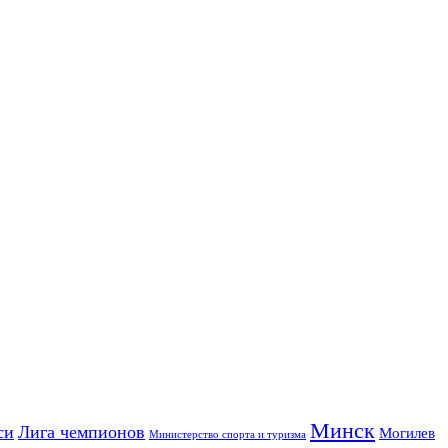
Минск
си
Лига чемпионов
Могилев
Министерство спорта и туризма