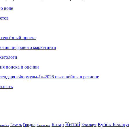
по воде
етов
 серьёзный проект
ология цифрового маркетинга
кетологи
гия поиска и оценки
алендаря «Формулы-1»-2026 из-за войны в регионе
тывать
Китай
Кубок Белару
Катар
Гомель
Гродно
Казахстан
Ковальчук
итебск