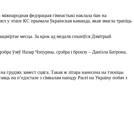
 – міжнародная федэрацыя гімнастыкі наклала бан на
дзел у этапе КС прымала ўкраінская каманда, якая змагла трапіць
 чацвёртае месца. За крок ад медаля спыніўся Дзмітрый
срэбра ўзяў Назар Чэпурны, срэбра і бронзу – Даніэла Батрона.
на грудзях замест сцяга. Такая ж літара нанесена на тэхніцы
аяць на п’едэстале з сімвалам нападу Расеі на Украіну побач з