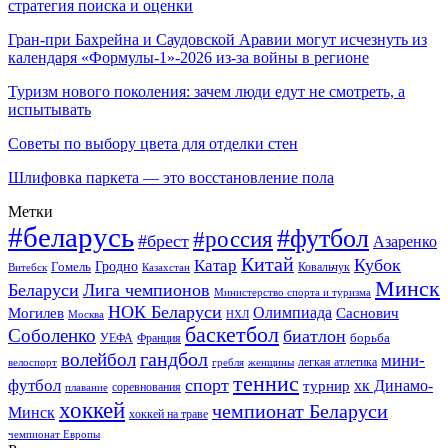
стратегия поиска и оценки
Гран-при Бахрейна и Саудовской Аравии могут исчезнуть из
календаря «Формулы-1»-2026 из-за войны в регионе
Туризм нового поколения: зачем люди едут не смотреть, а
испытывать
Советы по выбору цвета для отделки стен
Шлифовка паркета — это восстановление пола
Метки
#беларусь
#футбол
#россия
#брест
Азаренко
Китай
Кубок
Катар
Гомель
Гродно
Казахстан
Ковальчук
Витебск
Минск
Беларуси
Лига чемпионов
Министерство спорта и туризма
НОК Беларуси
Олимпиада
Могилев
Саснович
Москва
НХЛ
баскетбол
Соболенко
биатлон
борьба
УЕФА
Франция
гандбол
волейбол
мини-
легкая атлетика
гребля
женщины
велоспорт
теннис
спорт
футбол
хк Динамо-
турнир
соревнования
плавание
хоккей
чемпионат Беларуси
Минск
хоккей на траве
чемпионат Европы