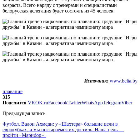
возраста. Всего наряду с тренерами и специалистами
белорусская делегация будет состоять из 45 человек.
Источник:
www.belta.by
плавание
315
Поделится
VK
OK.ru
Facebook
Twitter
WhatsApp
Telegram
Viber
Предыдущая запись
Футбол. Валон Ахмеди: у «Шахтера» большие цели в
еврокубках, и мы постараемся их достичь. Наша цель —
пройти «Марибор»