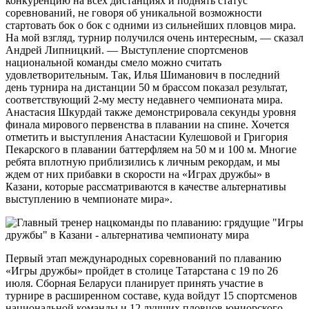
конкуренцию на всех дистанциях и поднять статус
соревнований, не говоря об уникальной возможности
стартовать бок о бок с одними из сильнейших пловцов мира.
На мой взгляд, турнир получился очень интересным, — сказал
Андрей Липницкий. — Выступление спортсменов
национальной команды смело можно считать
удовлетворительным. Так, Илья Шиманович в последний
день турнира на дистанции 50 м брассом показал результат,
соответствующий 2-му месту недавнего чемпионата мира.
Анастасия Шкурдай также демонстрировала секунды уровня
финала мирового первенства в плавании на спине. Хочется
отметить и выступления Анастасии Кулешовой и Григория
Пекарского в плавании баттерфляем на 50 м и 100 м. Многие
ребята вплотную приблизились к личным рекордам, и мы
ждем от них прибавки в скорости на «Играх дружбы» в
Казани, которые рассматриваются в качестве альтернативы
выступлению в чемпионате мира».
Первый этап международных соревнований по плаванию
«Игры дружбы» пройдет в столице Татарстана с 19 по 26
июля. Сборная Беларуси планирует принять участие в
турнире в расширенном составе, куда войдут 15 спортсменов
национальной команды и 12 лучших пловцов юниорского