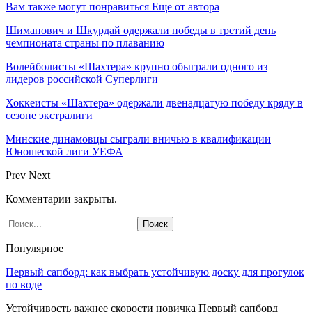
Вам также могут понравиться
Еще от автора
Шиманович и Шкурдай одержали победы в третий день
чемпионата страны по плаванию
Волейболисты «Шахтера» крупно обыграли одного из
лидеров российской Суперлиги
Хоккеисты «Шахтера» одержали двенадцатую победу кряду в
сезоне экстралиги
Минские динамовцы сыграли вничью в квалификации
Юношеской лиги УЕФА
Prev
Next
Комментарии закрыты.
Популярное
Первый сапборд: как выбрать устойчивую доску для прогулок
по воде
Устойчивость важнее скорости новичка Первый сапборд