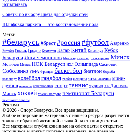
испытывать
Советы по выбору цвета для отделки стен
Шлифовка паркета — это восстановление пола
Метки
#беларусь
#футбол
#россия
#брест
Азаренко
Китай
Кубок
Катар
Гомель
Гродно
Казахстан
Ковальчук
Витебск
Минск
Беларуси
Лига чемпионов
Министерство спорта и туризма
НОК Беларуси
Олимпиада
Могилев
Саснович
Москва
НХЛ
баскетбол
Соболенко
биатлон
борьба
УЕФА
Франция
гандбол
волейбол
мини-
легкая атлетика
гребля
женщины
велоспорт
теннис
спорт
футбол
хк Динамо-
турнир
соревнования
плавание
хоккей
чемпионат Беларуси
Минск
хоккей на траве
чемпионат Европы
Реклама
© 2026 - Спорт Беларуси. Все права защищены.
Любое копирование материалов с нашего ресурса разрешается
только с обратной активной ссылкой на страницу статьи.
Все материалы опубликованные на сайте взяты с открытых
источников и других порталов интернета, все права на