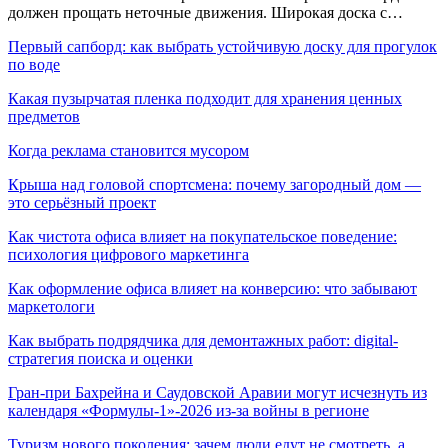
должен прощать неточные движения. Широкая доска с…
Первый сапборд: как выбрать устойчивую доску для прогулок
по воде
Какая пузырчатая пленка подходит для хранения ценных
предметов
Когда реклама становится мусором
Крыша над головой спортсмена: почему загородный дом —
это серьёзный проект
Как чистота офиса влияет на покупательское поведение:
психология цифрового маркетинга
Как оформление офиса влияет на конверсию: что забывают
маркетологи
Как выбрать подрядчика для демонтажных работ: digital-
стратегия поиска и оценки
Гран-при Бахрейна и Саудовской Аравии могут исчезнуть из
календаря «Формулы-1»-2026 из-за войны в регионе
Туризм нового поколения: зачем люди едут не смотреть, а