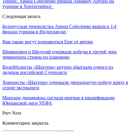
Теннис. Арина Соболенко прошла Арианну Артоно на
турнире в Хертогенбосе
Следующая запись
Белорусская теннисистка Арина Соболенко вышла в 1/4
финала турнира в Нидерландах
Вам также могут понравиться
Еще от автора
Шиманович и Шкурдай одержали победы в третий день
чемпионата страны по плаванию
Волейболисты «Шахтера» крупно обыграли одного из
лидеров российской Суперлиги
Хоккеисты «Шахтера» одержали двенадцатую победу кряду в
сезоне экстралиги
Минские динамовцы сыграли вничью в квалификации
Юношеской лиги УЕФА
Prev
Next
Комментарии закрыты.