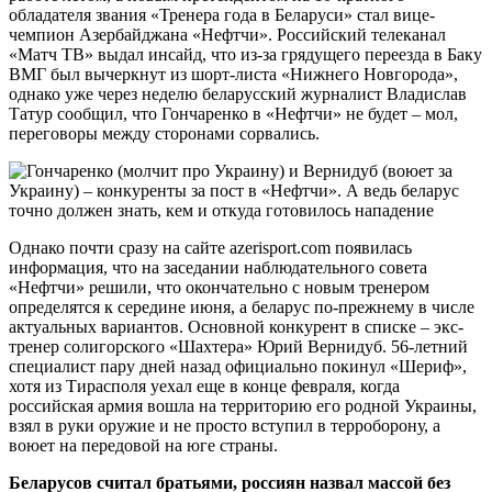
обладателя звания «Тренера года в Беларуси» стал вице-
чемпион Азербайджана «Нефтчи». Российский телеканал
«Матч ТВ» выдал инсайд, что из-за грядущего переезда в Баку
ВМГ был вычеркнут из шорт-листа «Нижнего Новгорода»,
однако уже через неделю беларусский журналист Владислав
Татур сообщил, что Гончаренко в «Нефтчи» не будет – мол,
переговоры между сторонами сорвались.
Однако почти сразу на сайте azerisport.com появилась
информация, что на заседании наблюдательного совета
«Нефтчи» решили, что окончательно с новым тренером
определятся к середине июня, а беларус по-прежнему в числе
актуальных вариантов. Основной конкурент в списке – экс-
тренер солигорского «Шахтера» Юрий Вернидуб. 56-летний
специалист пару дней назад официально покинул «Шериф»,
хотя из Тирасполя уехал еще в конце февраля, когда
российская армия вошла на территорию его родной Украины,
взял в руки оружие и не просто вступил в терроборону, а
воюет на передовой на юге страны.
Беларусов считал братьями, россиян назвал массой без