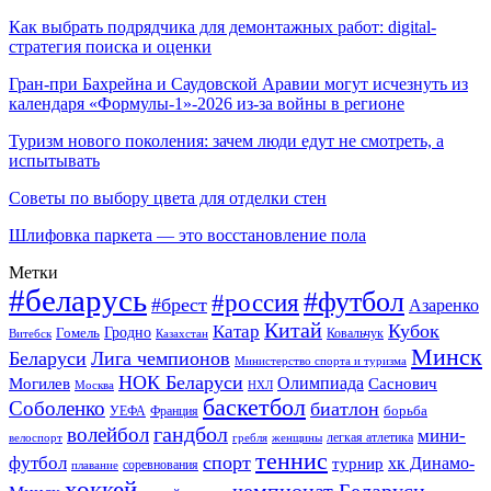
Как выбрать подрядчика для демонтажных работ: digital-
стратегия поиска и оценки
Гран-при Бахрейна и Саудовской Аравии могут исчезнуть из
календаря «Формулы-1»-2026 из-за войны в регионе
Туризм нового поколения: зачем люди едут не смотреть, а
испытывать
Советы по выбору цвета для отделки стен
Шлифовка паркета — это восстановление пола
Метки
#беларусь
#футбол
#россия
#брест
Азаренко
Китай
Кубок
Катар
Гомель
Гродно
Казахстан
Ковальчук
Витебск
Минск
Беларуси
Лига чемпионов
Министерство спорта и туризма
НОК Беларуси
Олимпиада
Могилев
Саснович
Москва
НХЛ
баскетбол
Соболенко
биатлон
борьба
УЕФА
Франция
гандбол
волейбол
мини-
легкая атлетика
гребля
женщины
велоспорт
теннис
спорт
футбол
хк Динамо-
турнир
соревнования
плавание
хоккей
чемпионат Беларуси