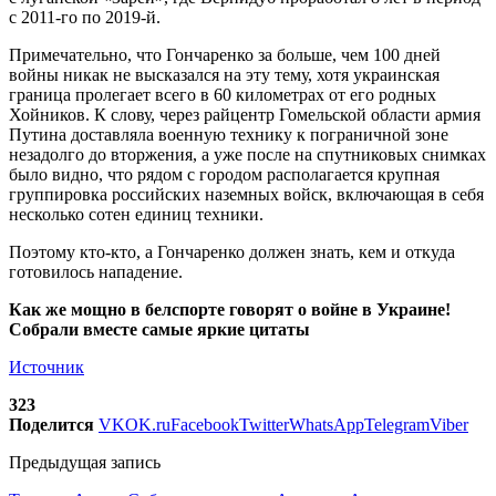
с 2011-го по 2019-й.
Примечательно, что Гончаренко за больше, чем 100 дней
войны никак не высказался на эту тему, хотя украинская
граница пролегает всего в 60 километрах от его родных
Хойников. К слову, через райцентр Гомельской области армия
Путина доставляла военную технику к пограничной зоне
незадолго до вторжения, а уже после на спутниковых снимках
было видно, что рядом с городом располагается крупная
группировка российских наземных войск, включающая в себя
несколько сотен единиц техники.
Поэтому кто-кто, а Гончаренко должен знать, кем и откуда
готовилось нападение.
Как же мощно в белспорте говорят о войне в Украине!
Собрали вместе самые яркие цитаты
Источник
323
Поделится
VK
OK.ru
Facebook
Twitter
WhatsApp
Telegram
Viber
Предыдущая запись