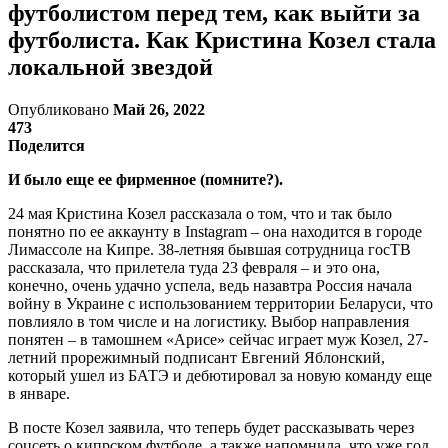
футболистом перед тем, как выйти за
футболиста. Как Кристина Козел стала
локальной звездой
Опубликовано
Май 26, 2022
473
Поделится
И было еще ее фирменное (помните?).
24 мая Кристина Козел рассказала о том, что и так было
понятно по ее аккаунту в Instagram – она находится в городе
Лимассоле на Кипре. 38-летняя бывшая сотрудница госТВ
рассказала, что прилетела туда 23 февраля – и это она,
конечно, очень удачно успела, ведь назавтра Россия начала
войну в Украине с использованием территории Беларуси, что
повлияло в том числе и на логистику. Выбор направления
понятен – в тамошнем «Арисе» сейчас играет муж Козел, 27-
летний прорежимный подписант Евгений Яблонский,
который ушел из БАТЭ и дебютировал за новую команду еще
в январе.
В посте Козел заявила, что теперь будет рассказывать через
соцсеть о кипрском футболе, а также напомнила, что уже год