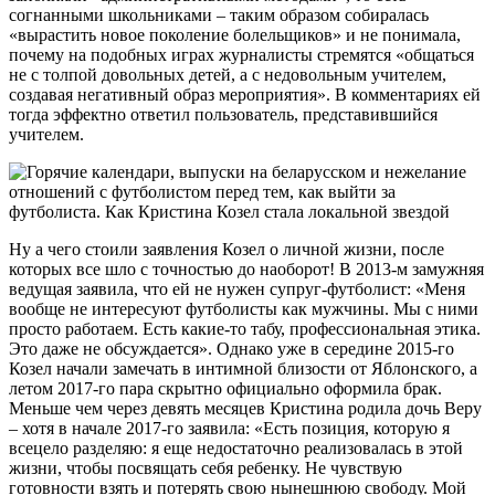
согнанными школьниками – таким образом собиралась
«вырастить новое поколение болельщиков» и не понимала,
почему на подобных играх журналисты стремятся «общаться
не с толпой довольных детей, а с недовольным учителем,
создавая негативный образ мероприятия». В комментариях ей
тогда эффектно ответил пользователь, представившийся
учителем.
Ну а чего стоили заявления Козел о личной жизни, после
которых все шло с точностью до наоборот! В 2013-м замужняя
ведущая заявила, что ей не нужен супруг-футболист: «Меня
вообще не интересуют футболисты как мужчины. Мы с ними
просто работаем. Есть какие-то табу, профессиональная этика.
Это даже не обсуждается». Однако уже в середине 2015-го
Козел начали замечать в интимной близости от Яблонского, а
летом 2017-го пара скрытно официально оформила брак.
Меньше чем через девять месяцев Кристина родила дочь Веру
– хотя в начале 2017-го заявила: «Есть позиция, которую я
всецело разделяю: я еще недостаточно реализовалась в этой
жизни, чтобы посвящать себя ребенку. Не чувствую
готовности взять и потерять свою нынешнюю свободу. Мой