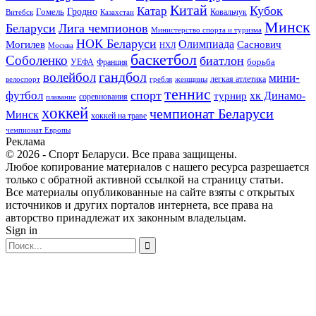
Китай
Кубок
Катар
Гомель
Гродно
Казахстан
Ковальчук
Витебск
Минск
Беларуси
Лига чемпионов
Министерство спорта и туризма
НОК Беларуси
Олимпиада
Могилев
Саснович
Москва
НХЛ
баскетбол
Соболенко
биатлон
борьба
УЕФА
Франция
гандбол
волейбол
мини-
легкая атлетика
гребля
женщины
велоспорт
теннис
спорт
футбол
хк Динамо-
турнир
соревнования
плавание
хоккей
чемпионат Беларуси
Минск
хоккей на траве
чемпионат Европы
Реклама
© 2026 - Спорт Беларуси. Все права защищены.
Любое копирование материалов с нашего ресурса разрешается
только с обратной активной ссылкой на страницу статьи.
Все материалы опубликованные на сайте взяты с открытых
источников и других порталов интернета, все права на
авторство принадлежат их законным владельцам.
Sign in