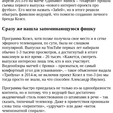
апреля 2013-го на матче «Динамо» Минск – «Нафтан» прошла
съемка первого выпуска «нового интернет-проекта про
футбол». Его могли назвать «Забей», но в итоге решили
обыграть фамилию ведущей, что помогло созданию личного
бренда Козел.
Сразу же нашла запоминающуюся фишку
Программа Козел, хотя позже получила свое место и в сетке
эфирного телевещания, по сути, была не слишком
популярной. Выпуски на YouTube первых лет набирали
обычно 1-3 тысячи просмотров, а достигнутый в итоге
максимум за все время – 26 тысяч. «Кажется, смотреть
выпуски интересно лишь тем, кто в них участвует.
Видеообзоры матчей с бровки – признаться, не самый
комфортный угол для усваивания», – такое объяснение выдала
«Трибуна» в 2014-м, не включив проект Козел в топ-3 (но мы
тогда просто не знали, на что способен Александр Ивулин).
Программа быстро приедалась не только из-за однообразности
контента, но и потому, что у ведущей был достаточно
академичный стиль повествования со штампами в речи – так
сказать, типичный телевизор. Даже в приветствия проникали
слова типа «перипетии», «удручает» или даже «виток
чемпионатной спирали».