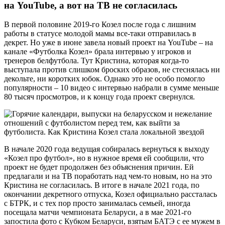
на YouTube, а вот на ТВ не согласилась
В первой половине 2019-го Козел после года с лишним
работы в статусе молодой мамы все-таки отправилась в
декрет. Но уже в июне завела новый проект на YouTube – на
канале «Футболка Козел» брала интервью у игроков и
тренеров белфутбола. Тут Кристина, которая когда-то
выступала против слишком броских образов, не стеснялась ни
декольте, ни коротких юбок. Однако это не особо помогло
популярности – 10 видео с интервью набрали в сумме меньше
80 тысяч просмотров, и к концу года проект свернулся.
В начале 2020 года ведущая собиралась вернуться к выходу
«Козел про футбол», но в нужное время ей сообщили, что
проект не будет продолжен без объяснения причин. Ей
предлагали и на ТВ поработать над чем-то новым, но на это
Кристина не согласилась. В итоге в начале 2021 года, по
окончании декретного отпуска, Козел официально рассталась
с БТРК, и с тех пор просто занималась семьей, иногда
посещала матчи чемпионата Беларуси, а в мае 2021-го
запостила фото с Кубком Беларуси, взятым БАТЭ с ее мужем в