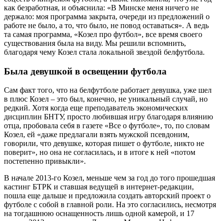
как безработная, и объяснила: «В Минске меня ничего не
держало: моя программа закрыта, очереди из предложений о
работе не было, а то, что было, не повод оставаться». А ведь
та самая программа, «Козел про футбол», все время своего
существования была на виду. Мы решили вспомнить,
благодаря чему Козел стала локальной звездой белфутбола.
Была девушкой в освещении футбола
Сам факт того, что на белфутболе работает девушка, уже шел
в плюс Козел – это был, конечно, не уникальный случай, но
редкий. Хотя когда еще преподаватель экономических
дисциплин БНТУ, просто любившая игру благодаря влиянию
отца, пробовала себя в газете «Все о футболе», то, по словам
Козел, ей «даже предлагали взять мужской псевдоним,
говорили, что девушке, которая пишет о футболе, никто не
поверит», но она не согласилась, и в итоге к ней «потом
постепенно привыкли».
В начале 2013-го Козел, меньше чем за год до того прошедшая
кастинг БТРК и ставшая ведущей в интернет-редакции,
пошла еще дальше и предложила создать авторский проект о
футболе с собой в главной роли. На это согласились, несмотря
на тогдашнюю оснащенность лишь одной камерой, и 17