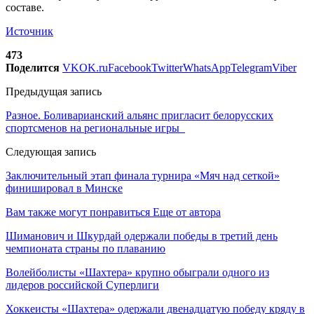
составе.
Источник
473
Поделится
VK
OK.ru
Facebook
Twitter
WhatsApp
Telegram
Viber
Предыдущая запись
Разное. Боливарианский альянс пригласит белорусских
спортсменов на региональные игры
Следующая запись
Заключительный этап финала турнира «Мяч над сеткой»
финишировал в Минске
Вам также могут понравиться
Еще от автора
Шиманович и Шкурдай одержали победы в третий день
чемпионата страны по плаванию
Волейболисты «Шахтера» крупно обыграли одного из
лидеров российской Суперлиги
Хоккеисты «Шахтера» одержали двенадцатую победу кряду в