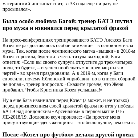
материнский инстинкт спит, за 33 года еще ни разу не
просыпался».
Была особо любима Багой: тренер БАТЭ шутил
про мужа и извинялся перед крылатой фразой
На пресс-конференциях тренировавшего БАТЭ Алексея Баги
Козел не раз доставалось особое внимание – в основном из-за
мужа. Так, когда после чемпионского матча «вышки» в 2018-м
Козел спросила, будет ли в честь титула выходной, Бага
ответил: «Если вы своего супруга отпустите до трех-четырех
ночи, то будет», – и успел пообещать «не превращаться в
чертей» во время празднования. А в 2019-м, когда у Баги
спросили, почему Яблонский «прибавил, но в список сборной
не попал», тренер попросил: «Скажите громче, что Женя
прибавил. Чтобы Кристинка Козел услышала!»
Ну а еще Бага извинился перед Козел (а может, и не только)
перед произнесением своей крылатой фразы по итогу победы
БАТЭ над лондонским «Арсеналом» в первом матче 1/16
ЛЕ-2018/19. Дословно коуч произнес: «Да простят меня
присутствующие здесь женщины – это было лучше, чем секс».
После «Козел про футбол» делала другой проект