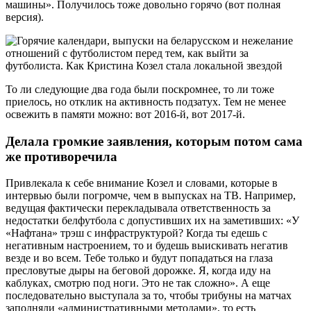
машины». Получилось тоже довольно горячо (вот полная
версия).
То ли следующие два года были поскромнее, то ли тоже
приелось, но отклик на активность подзатух. Тем не менее
освежить в памяти можно: вот 2016-й, вот 2017-й.
Делала громкие заявления, которым потом сама
же противоречила
Привлекала к себе внимание Козел и словами, которые в
интервью были погромче, чем в выпусках на ТВ. Например,
ведущая фактически перекладывала ответственность за
недостатки белфутбола с допустивших их на заметивших: «У
«Нафтана» трэш с инфраструктурой? Когда ты едешь с
негативным настроением, то и будешь выискивать негатив
везде и во всем. Тебе только и будут попадаться на глаза
пресловутые дыры на беговой дорожке. Я, когда иду на
каблуках, смотрю под ноги. Это не так сложно». А еще
последовательно выступала за то, чтобы трибуны на матчах
заполняли «административными методами», то есть