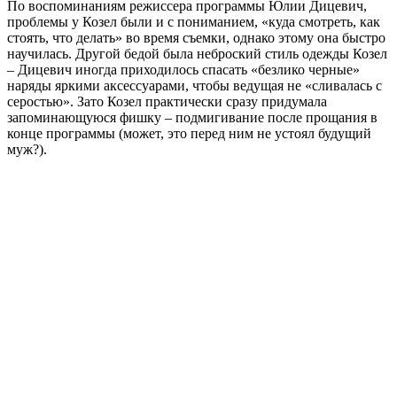
По воспоминаниям режиссера программы Юлии Дицевич,
проблемы у Козел были и с пониманием, «куда смотреть, как
стоять, что делать» во время съемки, однако этому она быстро
научилась. Другой бедой была неброский стиль одежды Козел
– Дицевич иногда приходилось спасать «безлико черные»
наряды яркими аксессуарами, чтобы ведущая не «сливалась с
серостью». Зато Козел практически сразу придумала
запоминающуюся фишку – подмигивание после прощания в
конце программы (может, это перед ним не устоял будущий
муж?).