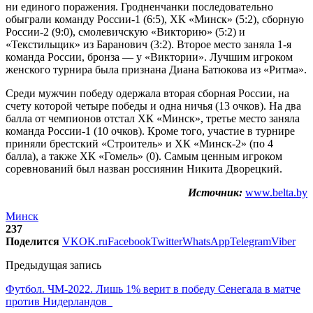
ни единого поражения. Гродненчанки последовательно
обыграли команду России-1 (6:5), ХК «Минск» (5:2), сборную
России-2 (9:0), смолевичскую «Викторию» (5:2) и
«Текстильщик» из Баранович (3:2). Второе место заняла 1-я
команда России, бронза — у «Виктории». Лучшим игроком
женского турнира была признана Диана Батюкова из «Ритма».
Среди мужчин победу одержала вторая сборная России, на
счету которой четыре победы и одна ничья (13 очков). На два
балла от чемпионов отстал ХК «Минск», третье место заняла
команда России-1 (10 очков). Кроме того, участие в турнире
приняли брестский «Строитель» и ХК «Минск-2» (по 4
балла), а также ХК «Гомель» (0). Самым ценным игроком
соревнований был назван россиянин Никита Дворецкий.
Источник:
www.belta.by
Минск
237
Поделится
VK
OK.ru
Facebook
Twitter
WhatsApp
Telegram
Viber
Предыдущая запись
Футбол. ЧМ-2022. Лишь 1% верит в победу Сенегала в матче
против Нидерландов