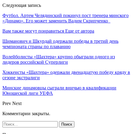
Следующая запись
Футбол. Артем Челядинский покинул пост тренера минского
«Динамо». Его может заменить Вадим Скрипченко
Вам также могут понравиться
Еще от автора
Шиманович и Шкурдай одержали победы в третий день
чемпионата страны по плаванию
Волейболисты «Шахтера» крупно обыграли одного из
лидеров российской Суперлиги
Хоккеисты «Шахтера» одержали двенадцатую победу кряду в
сезоне экстралиги
Минские динамовцы сыграли вничью в квалификации
Юношеской лиги УЕФА
Prev
Next
Комментарии закрыты.