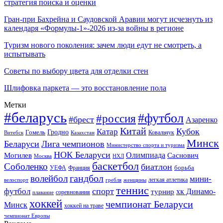
стратегия поиска и оценки
Гран-при Бахрейна и Саудовской Аравии могут исчезнуть из
календаря «Формулы-1»-2026 из-за войны в регионе
Туризм нового поколения: зачем люди едут не смотреть, а
испытывать
Советы по выбору цвета для отделки стен
Шлифовка паркета — это восстановление пола
Метки
#беларусь
#футбол
#россия
#брест
Азаренко
Китай
Кубок
Катар
Гомель
Гродно
Казахстан
Ковальчук
Витебск
Минск
Беларуси
Лига чемпионов
Министерство спорта и туризма
НОК Беларуси
Олимпиада
Могилев
Саснович
Москва
НХЛ
баскетбол
Соболенко
биатлон
борьба
УЕФА
Франция
гандбол
волейбол
мини-
легкая атлетика
гребля
женщины
велоспорт
теннис
спорт
футбол
хк Динамо-
турнир
соревнования
плавание
хоккей
чемпионат Беларуси
Минск
хоккей на траве
чемпионат Европы