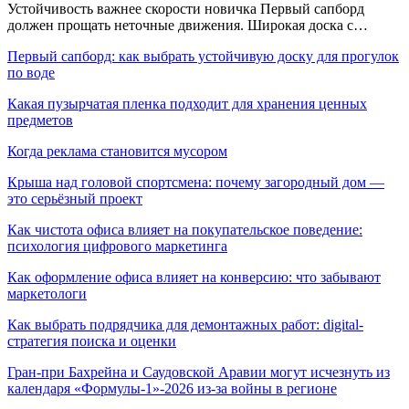
Устойчивость важнее скорости новичка Первый сапборд
должен прощать неточные движения. Широкая доска с…
Первый сапборд: как выбрать устойчивую доску для прогулок
по воде
Какая пузырчатая пленка подходит для хранения ценных
предметов
Когда реклама становится мусором
Крыша над головой спортсмена: почему загородный дом —
это серьёзный проект
Как чистота офиса влияет на покупательское поведение:
психология цифрового маркетинга
Как оформление офиса влияет на конверсию: что забывают
маркетологи
Как выбрать подрядчика для демонтажных работ: digital-
стратегия поиска и оценки
Гран-при Бахрейна и Саудовской Аравии могут исчезнуть из
календаря «Формулы-1»-2026 из-за войны в регионе