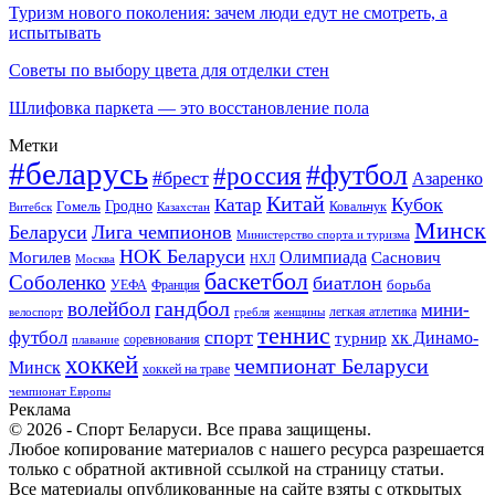
Туризм нового поколения: зачем люди едут не смотреть, а
испытывать
Советы по выбору цвета для отделки стен
Шлифовка паркета — это восстановление пола
Метки
#беларусь
#футбол
#россия
#брест
Азаренко
Китай
Кубок
Катар
Гомель
Гродно
Казахстан
Ковальчук
Витебск
Минск
Беларуси
Лига чемпионов
Министерство спорта и туризма
НОК Беларуси
Олимпиада
Могилев
Саснович
Москва
НХЛ
баскетбол
Соболенко
биатлон
борьба
УЕФА
Франция
гандбол
волейбол
мини-
легкая атлетика
гребля
женщины
велоспорт
теннис
спорт
футбол
хк Динамо-
турнир
соревнования
плавание
хоккей
чемпионат Беларуси
Минск
хоккей на траве
чемпионат Европы
Реклама
© 2026 - Спорт Беларуси. Все права защищены.
Любое копирование материалов с нашего ресурса разрешается
только с обратной активной ссылкой на страницу статьи.
Все материалы опубликованные на сайте взяты с открытых