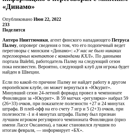
«Динамо»
Опубликовано
Июн 22, 2022
233
Поделится
Антеро Нииттюмяки
, агент финского нападающего
Петруса
Палму
, опроверг сведения о том, что его подопечный ведет
переговоры с минским «Динамо»:
«У нас не было никаких
переговорных контактов с командами КХЛ»
. По данными
портала Iltalehti, работодатель Палму на следующий сезон
пока неизвестен. Вероятно, следующий клуб для игрока будет
найден в Швеции.
Если по какой-то причине Палму не найдет работу в другом
европейском клубе, он может вернуться в «Юкурит».
Минувший сезон 24-летний форвард провел в чемпионате
Финляндии за «Юкурит». В 59 матчах «регулярки» набрал 59
(26+33) очков, при показателе полезности +27 и 24 минутах
штрафа. В плей-офф на его счету 7 игр и 5 (2+3) очков, при
полезности -1 и 4 минутах штрафа. Палму был признан
лучшим игроком регулярного чемпионата Финляндии (приз
имени Лассе Оксанена), а также становился лучшим по
итогам февраля, — информирует «БХ».