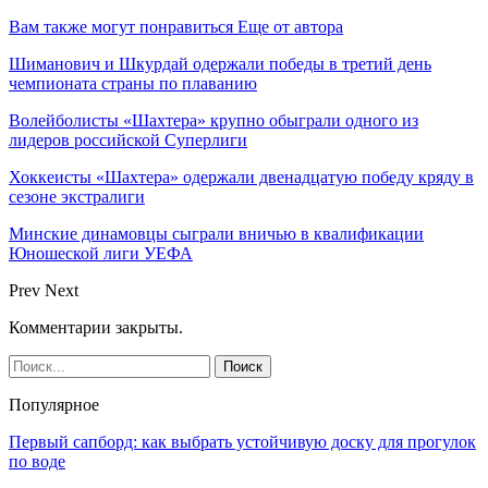
Вам также могут понравиться
Еще от автора
Шиманович и Шкурдай одержали победы в третий день
чемпионата страны по плаванию
Волейболисты «Шахтера» крупно обыграли одного из
лидеров российской Суперлиги
Хоккеисты «Шахтера» одержали двенадцатую победу кряду в
сезоне экстралиги
Минские динамовцы сыграли вничью в квалификации
Юношеской лиги УЕФА
Prev
Next
Комментарии закрыты.
Популярное
Первый сапборд: как выбрать устойчивую доску для прогулок
по воде