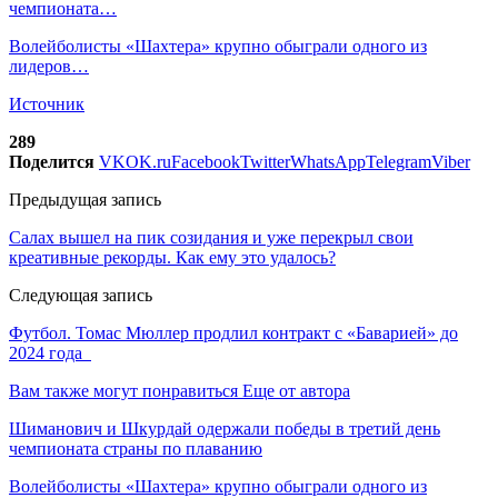
чемпионата…
Волейболисты «Шахтера» крупно обыграли одного из
лидеров…
Источник
289
Поделится
VK
OK.ru
Facebook
Twitter
WhatsApp
Telegram
Viber
Предыдущая запись
Салах вышел на пик созидания и уже перекрыл свои
креативные рекорды. Как ему это удалось?
Следующая запись
Футбол. Томас Мюллер продлил контракт с «Баварией» до
2024 года
Вам также могут понравиться
Еще от автора
Шиманович и Шкурдай одержали победы в третий день
чемпионата страны по плаванию
Волейболисты «Шахтера» крупно обыграли одного из