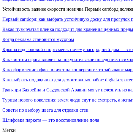
Устойчивость важнее скорости новичка Первый сапборд долж
Первый сапборд: как выбрать устойчивую доску для прогулок 
Какая пузырчатая пленка подходит для хранения ценных предм
Когда реклама становится мусором
Крыша над головой спортсмена: почему загородный дом — это
Как чистота офиса влияет на покупательское поведение: псих
Как оформление офиса влияет на конверсию: что забывают мар
Как выбрать подрядчика для демонтажных работ: digital-страте
Гран-при Бахрейна и Саудовской Аравии могут исчезнуть из к
Туризм нового поколения: зачем люди едут не смотреть, а испы
Советы по выбору цвета для отделки стен
Шлифовка паркета — это восстановление пола
Метки