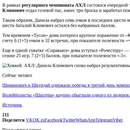
В рамках
регулярного чемпионата АХЛ
состоялся очередной 
Климович
отдал голевой пас, нанес три броска и заработал по
Таким образом, Данила набрал семь очков в последних шести 
шести баталий Климович остался без набранных баллов.
Тем временем «Тусон» дома потерпел крупное поражение от «
счету 6 (1+5) очков в 32 встречах, при показателе полезности «
Еще в одной схватке «Сиракьюз» дома уступил «Рочестеру» —
сезоне 25 игр, 7 (2+5) баллов, при показателе полезности «-5».
Сейчас читают
Шиманович и Шкурдай одержали победы в третий день чемп
Волейболисты «Шахтера» крупно обыграли одного из лидеро
Источник
211
Поделится
VK
OK.ru
Facebook
Twitter
WhatsApp
Telegram
Viber
Предыдущая запись