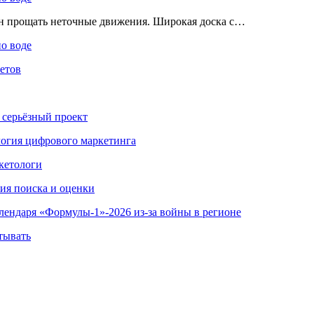
ен прощать неточные движения. Широкая доска с…
по воде
етов
 серьёзный проект
ология цифрового маркетинга
кетологи
гия поиска и оценки
алендаря «Формулы-1»-2026 из-за войны в регионе
тывать