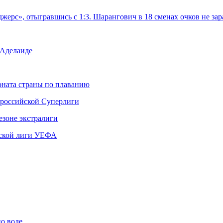
жерс», отыгравшись с 1:3. Шарангович в 18 сменах очков не з
 Аделаиде
ната страны по плаванию
 российской Суперлиги
езоне экстралиги
ской лиги УЕФА
по воде