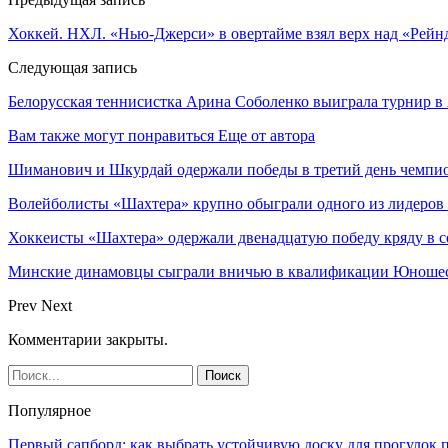
Хоккей. НХЛ. «Нью-Джерси» в овертайме взял верх над «Рейнд
Следующая запись
Белорусская теннисистка Арина Соболенко выиграла турнир в
Вам также могут понравиться
Еще от автора
Шиманович и Шкурдай одержали победы в третий день чемпио
Волейболисты «Шахтера» крупно обыграли одного из лидеров
Хоккеисты «Шахтера» одержали двенадцатую победу кряду в с
Минские динамовцы сыграли вничью в квалификации Юноше
Prev
Next
Комментарии закрыты.
Популярное
Первый сапборд: как выбрать устойчивую доску для прогулок 