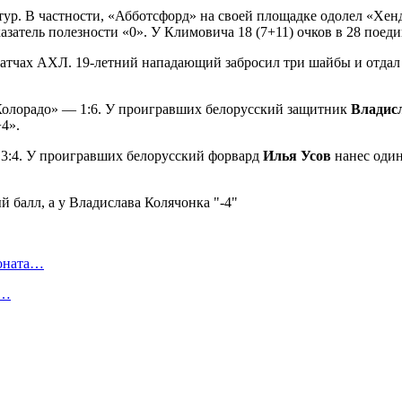
тур. В частности, «Абботсфорд» на своей площадке одолел «Хе
казатель полезности «0». У Климовича 18 (7+11) очков в 28 поед
матчах АХЛ. 19-летний нападающий забросил три шайбы и отдал 
Колорадо» — 1:6. У проигравших белорусский защитник
Владис
+4».
 3:4. У проигравших белорусский форвард
Илья Усов
нанес один 
ионата…
в…