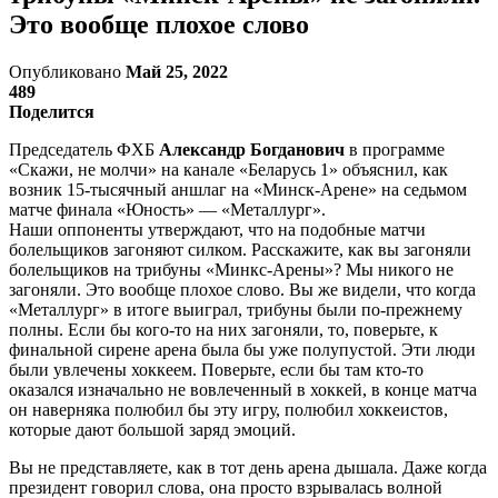
Это вообще плохое слово
Опубликовано
Май 25, 2022
489
Поделится
Председатель ФХБ
Александр Богданович
в программе
«Скажи, не молчи» на канале «Беларусь 1» объяснил, как
возник 15-тысячный аншлаг на «Минск-Арене» на седьмом
матче финала «Юность» — «Металлург».
Наши оппоненты утверждают, что на подобные матчи
болельщиков загоняют силком. Расскажите, как вы загоняли
болельщиков на трибуны «Минкс-Арены»? Мы никого не
загоняли. Это вообще плохое слово. Вы же видели, что когда
«Металлург» в итоге выиграл, трибуны были по-прежнему
полны. Если бы кого-то на них загоняли, то, поверьте, к
финальной сирене арена была бы уже полупустой. Эти люди
были увлечены хоккеем. Поверьте, если бы там кто-то
оказался изначально не вовлеченный в хоккей, в конце матча
он наверняка полюбил бы эту игру, полюбил хоккеистов,
которые дают большой заряд эмоций.
Вы не представляете, как в тот день арена дышала. Даже когда
президент говорил слова, она просто взрывалась волной