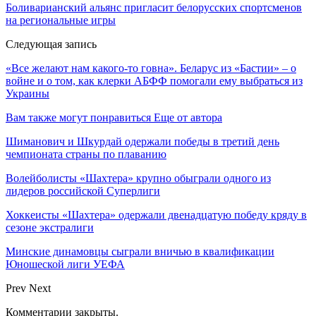
Боливарианский альянс пригласит белорусских спортсменов
на региональные игры
Следующая запись
«Все желают нам какого-то говна». Беларус из «Бастии» – о
войне и о том, как клерки АБФФ помогали ему выбраться из
Украины
Вам также могут понравиться
Еще от автора
Шиманович и Шкурдай одержали победы в третий день
чемпионата страны по плаванию
Волейболисты «Шахтера» крупно обыграли одного из
лидеров российской Суперлиги
Хоккеисты «Шахтера» одержали двенадцатую победу кряду в
сезоне экстралиги
Минские динамовцы сыграли вничью в квалификации
Юношеской лиги УЕФА
Prev
Next
Комментарии закрыты.