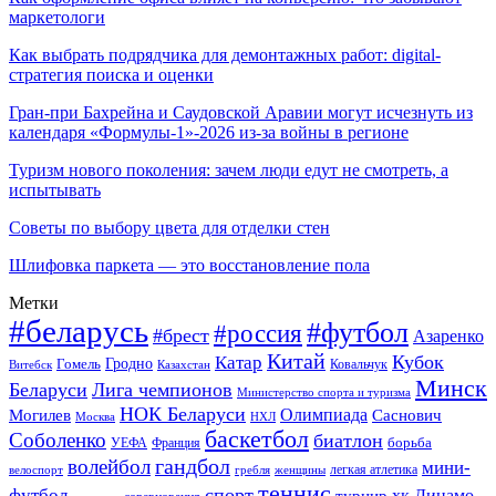
маркетологи
Как выбрать подрядчика для демонтажных работ: digital-
стратегия поиска и оценки
Гран-при Бахрейна и Саудовской Аравии могут исчезнуть из
календаря «Формулы-1»-2026 из-за войны в регионе
Туризм нового поколения: зачем люди едут не смотреть, а
испытывать
Советы по выбору цвета для отделки стен
Шлифовка паркета — это восстановление пола
Метки
#беларусь
#футбол
#россия
#брест
Азаренко
Китай
Кубок
Катар
Гомель
Гродно
Казахстан
Ковальчук
Витебск
Минск
Беларуси
Лига чемпионов
Министерство спорта и туризма
НОК Беларуси
Олимпиада
Могилев
Саснович
Москва
НХЛ
баскетбол
Соболенко
биатлон
борьба
УЕФА
Франция
гандбол
волейбол
мини-
легкая атлетика
гребля
женщины
велоспорт
теннис
спорт
футбол
хк Динамо-
турнир