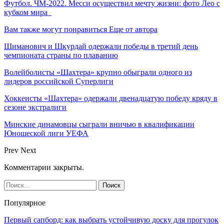
Футбол. ЧМ-2022. Месси осуществил мечту жизни: фото Лео с
кубком мира
Вам также могут понравиться
Еще от автора
Шиманович и Шкурдай одержали победы в третий день
чемпионата страны по плаванию
Волейболисты «Шахтера» крупно обыграли одного из
лидеров российской Суперлиги
Хоккеисты «Шахтера» одержали двенадцатую победу кряду в
сезоне экстралиги
Минские динамовцы сыграли вничью в квалификации
Юношеской лиги УЕФА
Prev
Next
Комментарии закрыты.
Популярное
Первый сапборд: как выбрать устойчивую доску для прогулок