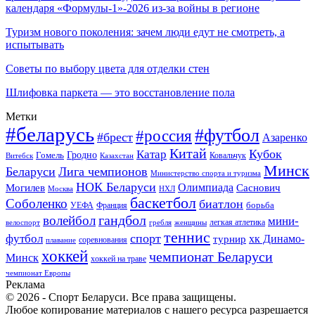
календаря «Формулы-1»-2026 из-за войны в регионе
Туризм нового поколения: зачем люди едут не смотреть, а
испытывать
Советы по выбору цвета для отделки стен
Шлифовка паркета — это восстановление пола
Метки
#беларусь
#футбол
#россия
#брест
Азаренко
Китай
Кубок
Катар
Гомель
Гродно
Казахстан
Ковальчук
Витебск
Минск
Беларуси
Лига чемпионов
Министерство спорта и туризма
НОК Беларуси
Олимпиада
Могилев
Саснович
Москва
НХЛ
баскетбол
Соболенко
биатлон
борьба
УЕФА
Франция
гандбол
волейбол
мини-
легкая атлетика
гребля
женщины
велоспорт
теннис
спорт
футбол
хк Динамо-
турнир
соревнования
плавание
хоккей
чемпионат Беларуси
Минск
хоккей на траве
чемпионат Европы
Реклама
© 2026 - Спорт Беларуси. Все права защищены.
Любое копирование материалов с нашего ресурса разрешается