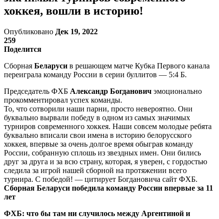
хоккея, вошли в историю!
Опубликовано
Дек 19, 2022
259
Поделится
Сборная
Беларуси
в решающем матче Кубка Первого канала
переиграла команду России в серии буллитов — 5:4 Б.
Председатель ФХБ
Александр Богданович
эмоционально
прокомментировал успех команды.
То, что сотворили наши парни, просто невероятно. Они
буквально вырвали победу в одном из самых значимых
турниров современного хоккея. Наши совсем молодые ребята
буквально вписали свои имена в историю белорусского
хоккея, впервые за очень долгое время обыграв команду
России, собранную сплошь из звездных имен. Они бились
друг за друга и за всю страну, которая, я уверен, с гордостью
следила за игрой нашей сборной на протяжении всего
турнира. С победой! — цитирует Богдановича сайт ФХБ.
Сборная Беларуси победила команду России впервые за 11
лет
ФХБ: что бы там ни случилось между Аргентиной и