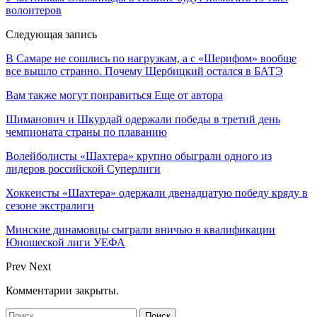
волонтеров
Следующая запись
В Самаре не сошлись по нагрузкам, a с «Шерифом» вообще
все вышло странно. Почему Щербицкий остался в БАТЭ
Вам также могут понравиться
Еще от автора
Шиманович и Шкурдай одержали победы в третий день
чемпионата страны по плаванию
Волейболисты «Шахтера» крупно обыграли одного из
лидеров российской Суперлиги
Хоккеисты «Шахтера» одержали двенадцатую победу кряду в
сезоне экстралиги
Минские динамовцы сыграли вничью в квалификации
Юношеской лиги УЕФА
Prev
Next
Комментарии закрыты.