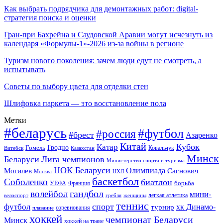
Как выбрать подрядчика для демонтажных работ: digital-
стратегия поиска и оценки
Гран-при Бахрейна и Саудовской Аравии могут исчезнуть из
календаря «Формулы-1»-2026 из-за войны в регионе
Туризм нового поколения: зачем люди едут не смотреть, а
испытывать
Советы по выбору цвета для отделки стен
Шлифовка паркета — это восстановление пола
Метки
#беларусь
#футбол
#россия
#брест
Азаренко
Китай
Кубок
Катар
Гомель
Гродно
Казахстан
Ковальчук
Витебск
Минск
Беларуси
Лига чемпионов
Министерство спорта и туризма
НОК Беларуси
Олимпиада
Могилев
Саснович
Москва
НХЛ
баскетбол
Соболенко
биатлон
борьба
УЕФА
Франция
гандбол
волейбол
мини-
легкая атлетика
гребля
женщины
велоспорт
теннис
спорт
футбол
хк Динамо-
турнир
соревнования
плавание
хоккей
чемпионат Беларуси
Минск
хоккей на траве