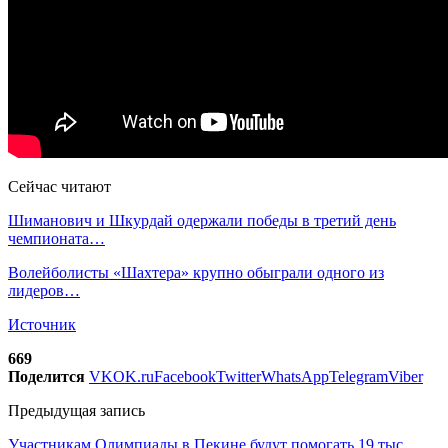
Сейчас читают
Шиманович и Шкурдай одержали победы в третий день
чемпионата…
Волейболисты «Шахтера» крупно обыграли одного из
лидеров…
Источник
669
Поделится
VK
OK.ru
Facebook
Twitter
WhatsApp
Telegram
Viber
Предыдущая запись
Участникам Олимпиады в Пекине будут помогать 19 тыс.