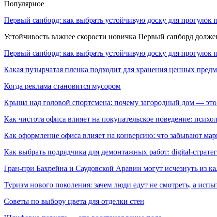
Популярное
Первый сапборд: как выбрать устойчивую доску для прогулок 
Устойчивость важнее скорости новичка Первый сапборд долж
Первый сапборд: как выбрать устойчивую доску для прогулок 
Какая пузырчатая пленка подходит для хранения ценных предм
Когда реклама становится мусором
Крыша над головой спортсмена: почему загородный дом — это
Как чистота офиса влияет на покупательское поведение: псих
Как оформление офиса влияет на конверсию: что забывают мар
Как выбрать подрядчика для демонтажных работ: digital-страте
Гран-при Бахрейна и Саудовской Аравии могут исчезнуть из к
Туризм нового поколения: зачем люди едут не смотреть, а испы
Советы по выбору цвета для отделки стен