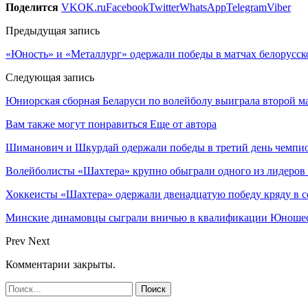
Поделится
VK
OK.ru
Facebook
Twitter
WhatsApp
Telegram
Viber
Предыдущая запись
«Юность» и «Металлург» одержали победы в матчах белорусск
Следующая запись
Юниорская сборная Беларуси по волейболу выиграла второй м
Вам также могут понравиться
Еще от автора
Шиманович и Шкурдай одержали победы в третий день чемпио
Волейболисты «Шахтера» крупно обыграли одного из лидеров
Хоккеисты «Шахтера» одержали двенадцатую победу кряду в с
Минские динамовцы сыграли вничью в квалификации Юноше
Prev
Next
Комментарии закрыты.