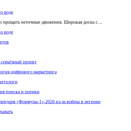
по воде
ен прощать неточные движения. Широкая доска с…
по воде
етов
 серьёзный проект
ология цифрового маркетинга
кетологи
гия поиска и оценки
алендаря «Формулы-1»-2026 из-за войны в регионе
тывать