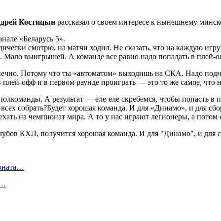
дрей Костицын
рассказал о своем интересе к нынешнему минс
анале «Беларусь 5».
ески смотрю, на матчи ходил. Не сказать, что на каждую игру х
. Мало выигрышей. А команде все равно надо попадать в плей-оф
конечно. Потому что ты «автоматом» выходишь на СКА. Надо под
в плей-офф и в первом раунде проиграть — это то же самое, что н
олкоманды. А результат — еле-еле скребемся, чтобы попасть в 
 всех собрать?Будет хорошая команда. И для «Динамо», и для сбо
ехать на чемпионат мира. А то у нас играют легионеры, а потом
ионата…
в…