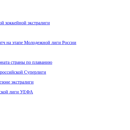
ой хоккейной экстралиги
атч на этапе Молодежной лиги России
ната страны по плаванию
 российской Суперлиги
езоне экстралиги
ской лиги УЕФА