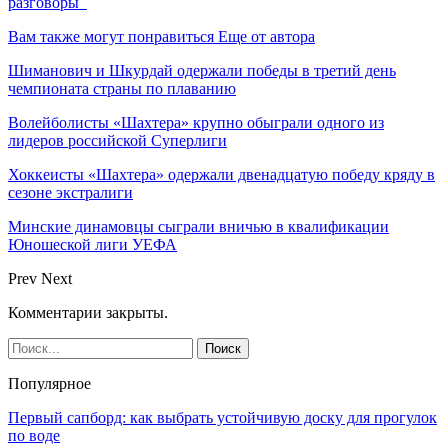
разговоры
Вам также могут понравиться
Еще от автора
Шиманович и Шкурдай одержали победы в третий день
чемпионата страны по плаванию
Волейболисты «Шахтера» крупно обыграли одного из
лидеров российской Суперлиги
Хоккеисты «Шахтера» одержали двенадцатую победу кряду в
сезоне экстралиги
Минские динамовцы сыграли вничью в квалификации
Юношеской лиги УЕФА
Prev
Next
Комментарии закрыты.
Популярное
Первый сапборд: как выбрать устойчивую доску для прогулок
по воде