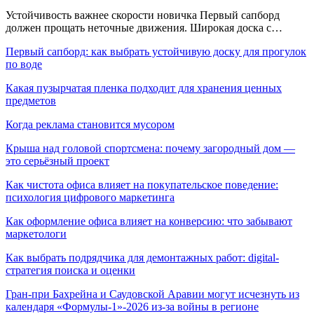
Устойчивость важнее скорости новичка Первый сапборд
должен прощать неточные движения. Широкая доска с…
Первый сапборд: как выбрать устойчивую доску для прогулок
по воде
Какая пузырчатая пленка подходит для хранения ценных
предметов
Когда реклама становится мусором
Крыша над головой спортсмена: почему загородный дом —
это серьёзный проект
Как чистота офиса влияет на покупательское поведение:
психология цифрового маркетинга
Как оформление офиса влияет на конверсию: что забывают
маркетологи
Как выбрать подрядчика для демонтажных работ: digital-
стратегия поиска и оценки
Гран-при Бахрейна и Саудовской Аравии могут исчезнуть из
календаря «Формулы-1»-2026 из-за войны в регионе