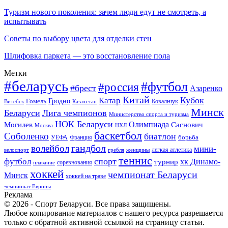
Туризм нового поколения: зачем люди едут не смотреть, а
испытывать
Советы по выбору цвета для отделки стен
Шлифовка паркета — это восстановление пола
Метки
#беларусь
#футбол
#россия
#брест
Азаренко
Китай
Кубок
Катар
Гомель
Гродно
Казахстан
Ковальчук
Витебск
Минск
Беларуси
Лига чемпионов
Министерство спорта и туризма
НОК Беларуси
Олимпиада
Могилев
Саснович
Москва
НХЛ
баскетбол
Соболенко
биатлон
борьба
УЕФА
Франция
гандбол
волейбол
мини-
легкая атлетика
гребля
женщины
велоспорт
теннис
спорт
футбол
хк Динамо-
турнир
соревнования
плавание
хоккей
чемпионат Беларуси
Минск
хоккей на траве
чемпионат Европы
Реклама
© 2026 - Спорт Беларуси. Все права защищены.
Любое копирование материалов с нашего ресурса разрешается
только с обратной активной ссылкой на страницу статьи.