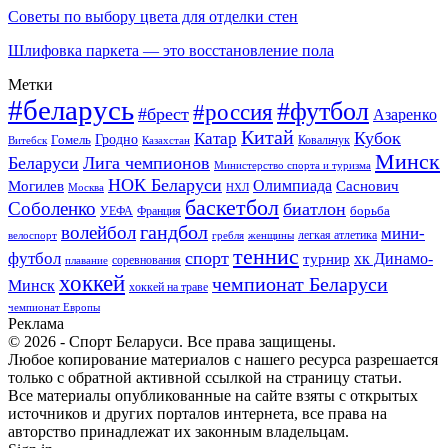
Советы по выбору цвета для отделки стен
Шлифовка паркета — это восстановление пола
Метки
#беларусь
#футбол
#россия
#брест
Азаренко
Китай
Кубок
Катар
Гомель
Гродно
Казахстан
Ковальчук
Витебск
Минск
Беларуси
Лига чемпионов
Министерство спорта и туризма
НОК Беларуси
Олимпиада
Могилев
Саснович
Москва
НХЛ
баскетбол
Соболенко
биатлон
борьба
УЕФА
Франция
гандбол
волейбол
мини-
легкая атлетика
гребля
женщины
велоспорт
теннис
спорт
футбол
хк Динамо-
турнир
соревнования
плавание
хоккей
чемпионат Беларуси
Минск
хоккей на траве
чемпионат Европы
Реклама
© 2026 - Спорт Беларуси. Все права защищены.
Любое копирование материалов с нашего ресурса разрешается
только с обратной активной ссылкой на страницу статьи.
Все материалы опубликованные на сайте взяты с открытых
источников и других порталов интернета, все права на
авторство принадлежат их законным владельцам.