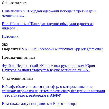
Сейчас читают
Шиманович и Шкурдай одержали победы в третий день
чемпионата…
Волейболисты «Шахтера» крупно обыграли одного из
лидеров…
Источник
282
Поделится
VK
OK.ru
Facebook
Twitter
WhatsApp
Telegram
Viber
Предыдущая запись
Футбол. Червеньский «Колос» под руководством Юрия
Пунтуса 24 июня стартует в Кубке регионов УЕФА
Следующая запись
В белфутболе состоялся трансфер, о котором никто не
слышал: игрока взяли, затем почти сразу без причин выгнали
– это привело к разборкам в АБФФ
Вам также могут понравиться
Еще от автора