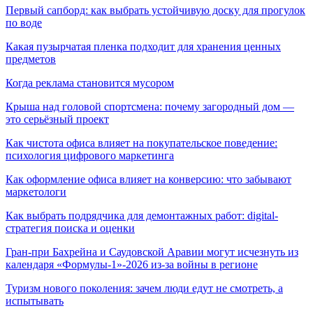
Первый сапборд: как выбрать устойчивую доску для прогулок
по воде
Какая пузырчатая пленка подходит для хранения ценных
предметов
Когда реклама становится мусором
Крыша над головой спортсмена: почему загородный дом —
это серьёзный проект
Как чистота офиса влияет на покупательское поведение:
психология цифрового маркетинга
Как оформление офиса влияет на конверсию: что забывают
маркетологи
Как выбрать подрядчика для демонтажных работ: digital-
стратегия поиска и оценки
Гран-при Бахрейна и Саудовской Аравии могут исчезнуть из
календаря «Формулы-1»-2026 из-за войны в регионе
Туризм нового поколения: зачем люди едут не смотреть, а
испытывать