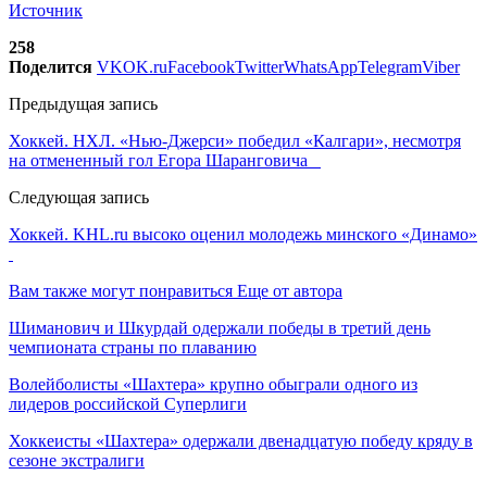
Источник
258
Поделится
VK
OK.ru
Facebook
Twitter
WhatsApp
Telegram
Viber
Предыдущая запись
Хоккей. НХЛ. «Нью-Джерси» победил «Калгари», несмотря
на отмененный гол Егора Шаранговича
Следующая запись
Хоккей. KHL.ru высоко оценил молодежь минского «Динамо»
Вам также могут понравиться
Еще от автора
Шиманович и Шкурдай одержали победы в третий день
чемпионата страны по плаванию
Волейболисты «Шахтера» крупно обыграли одного из
лидеров российской Суперлиги
Хоккеисты «Шахтера» одержали двенадцатую победу кряду в
сезоне экстралиги