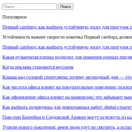
Популярное
Первый сапборд: как выбрать устойчивую доску для прогулок 
Устойчивость важнее скорости новичка Первый сапборд долж
Первый сапборд: как выбрать устойчивую доску для прогулок 
Какая пузырчатая пленка подходит для хранения ценных предм
Когда реклама становится мусором
Крыша над головой спортсмена: почему загородный дом — это
Как чистота офиса влияет на покупательское поведение: псих
Как оформление офиса влияет на конверсию: что забывают мар
Как выбрать подрядчика для демонтажных работ: digital-страте
Гран-при Бахрейна и Саудовской Аравии могут исчезнуть из к
Туризм нового поколения: зачем люди едут не смотреть, а испы