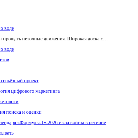
по воде
ен прощать неточные движения. Широкая доска с…
по воде
етов
 серьёзный проект
ология цифрового маркетинга
кетологи
гия поиска и оценки
алендаря «Формулы-1»-2026 из-за войны в регионе
тывать