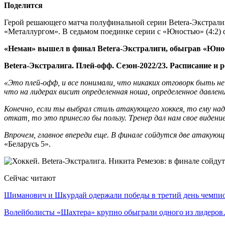
Поделится
Герой решающего матча полуфинальной серии Betera-Экстра
«Металлургом». В седьмом поединке серии с «Юностью» (4:2) 
«Неман» вышел в финал Betera-Экстралиги, обыграв «Юнос
Betera-Экстралига. Плей-офф. Сезон-2022/23. Расписание и 
«Это плей-офф, и все понимали, что никаких отговорк быть н
что на лидерах висит определенная ноша, определенное давлен
Конечно, если ты выбрал стиль атакующего хоккея, то ему над
откат, то это принесло бы пользу. Тренер дал нам свое видение
Впрочем, главное впереди еще. В финале сойдутся две атакующ
«Беларусь 5».
Сейчас читают
Шиманович и Шкурдай одержали победы в третий день чемп
Волейболисты «Шахтера» крупно обыграли одного из лидеро