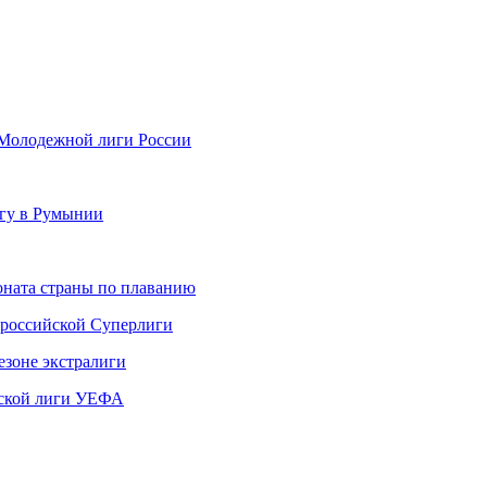
 Молодежной лиги России
нгу в Румынии
ната страны по плаванию
 российской Суперлиги
езоне экстралиги
ской лиги УЕФА