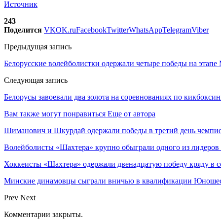
Источник
243
Поделится
VK
OK.ru
Facebook
Twitter
WhatsApp
Telegram
Viber
Предыдущая запись
Белорусские волейболистки одержали четыре победы на этапе
Следующая запись
Белорусы завоевали два золота на соревнованиях по кикбокси
Вам также могут понравиться
Еще от автора
Шиманович и Шкурдай одержали победы в третий день чемпио
Волейболисты «Шахтера» крупно обыграли одного из лидеров
Хоккеисты «Шахтера» одержали двенадцатую победу кряду в с
Минские динамовцы сыграли вничью в квалификации Юноше
Prev
Next
Комментарии закрыты.