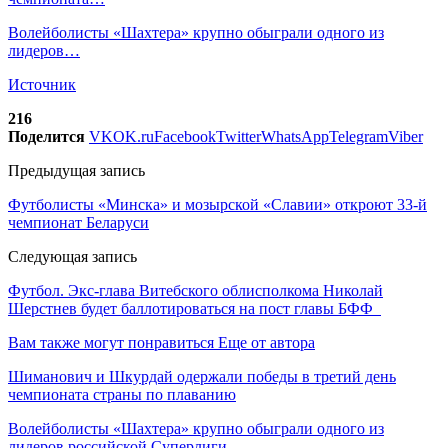
Волейболисты «Шахтера» крупно обыграли одного из
лидеров…
Источник
216
Поделится
VK
OK.ru
Facebook
Twitter
WhatsApp
Telegram
Viber
Предыдущая запись
Футболисты «Минска» и мозырской «Славии» откроют 33-й
чемпионат Беларуси
Следующая запись
Футбол. Экс-глава Витебского облисполкома Николай
Шерстнев будет баллотироваться на пост главы БФФ
Вам также могут понравиться
Еще от автора
Шиманович и Шкурдай одержали победы в третий день
чемпионата страны по плаванию
Волейболисты «Шахтера» крупно обыграли одного из
лидеров российской Суперлиги