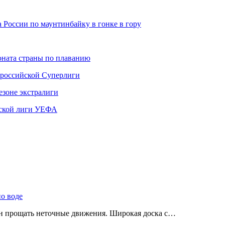
 России по маунтинбайку в гонке в гору
ната страны по плаванию
 российской Суперлиги
езоне экстралиги
ской лиги УЕФА
по воде
ен прощать неточные движения. Широкая доска с…