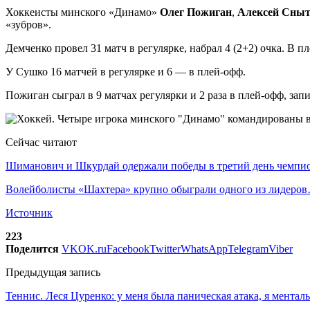
Хоккеисты минского «Динамо»
Олег Пожиган
,
Алексей Сны
«зубров».
Демченко провел 31 матч в регулярке, набрал 4 (2+2) очка. В 
У Сушко 16 матчей в регулярке и 6 — в плей-офф.
Пожиган сыграл в 9 матчах регулярки и 2 раза в плей-офф, запи
Сейчас читают
Шиманович и Шкурдай одержали победы в третий день чемп
Волейболисты «Шахтера» крупно обыграли одного из лидеро
Источник
223
Поделится
VK
OK.ru
Facebook
Twitter
WhatsApp
Telegram
Viber
Предыдущая запись
Теннис. Леся Цуренко: у меня была паническая атака, я мента