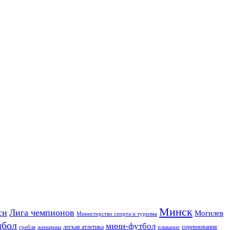
Минск
си
Лига чемпионов
Могилев
Министерство спорта и туризма
дбол
мини-футбол
легкая атлетика
соревнования
гребля
женщины
плавание