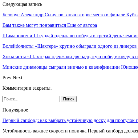
Следующая запись
Белорус Александр Сычугов занял второе место в финале Кубка
Вам также могут понравиться
Еще от автора
Шиманович и Шкурдай одержали победы в третий день чемпио
Волейболисты «Шахтера» крупно обыграли одного из лидеров
Хоккеисты «Шахтера» одержали двенадцатую победу кряду в с
Минские динамовцы сыграли вничью в квалификации Юноше
Prev
Next
Комментарии закрыты.
Популярное
Первый сапборд: как выбрать устойчивую доску для прогулок 
Устойчивость важнее скорости новичка Первый сапборд долж