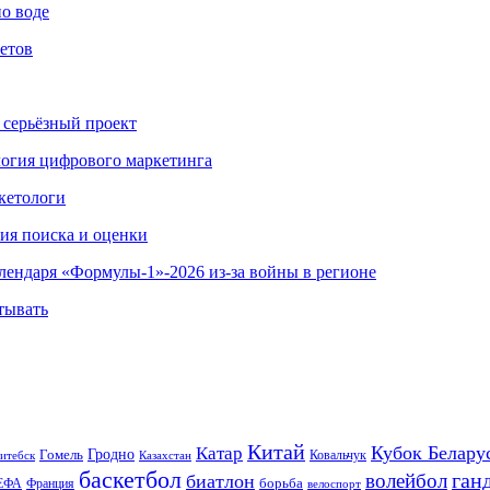
по воде
етов
 серьёзный проект
ология цифрового маркетинга
кетологи
гия поиска и оценки
алендаря «Формулы-1»-2026 из-за войны в регионе
тывать
Китай
Кубок Белару
Катар
Гомель
Гродно
Казахстан
Ковальчук
итебск
баскетбол
ган
волейбол
биатлон
борьба
ЕФА
Франция
велоспорт