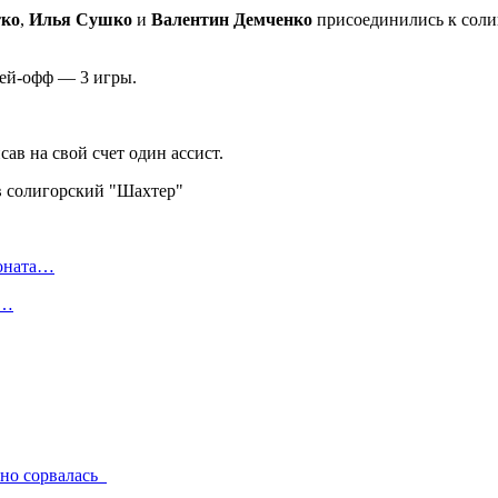
тко
,
Илья Сушко
и
Валентин Демченко
присоединились к соли
плей-офф — 3 игры.
сав на свой счет один ассист.
ионата…
в…
льно сорвалась