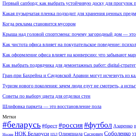
Первый сапборд: как выбрать устойчивую доску для прогулок 
Какая пузырчатая пленка подходит для хранения ценных предм
Когда реклама становится мусором
Крыша над головой спортсмена: почему загородный дом — это
Как чистота офиса влияет на покупательское поведение: псих
Как оформление офиса влияет на конверсию: что забывают мар
Как выбрать подрядчика для демонтажных работ: digital-страте
Гран-при Бахрейна и Саудовской Аравии могут исчезнуть из к
Туризм нового поколения: зачем люди едут не смотреть, а испы
Советы по выбору цвета для отделки стен
Шлифовка паркета — это восстановление пола
Метки
#беларусь
#футбол
#россия
#брест
Азаренко
В
Соболенко
НОК Беларуси
Олимпиада
Саснович
У
Москва
НХЛ