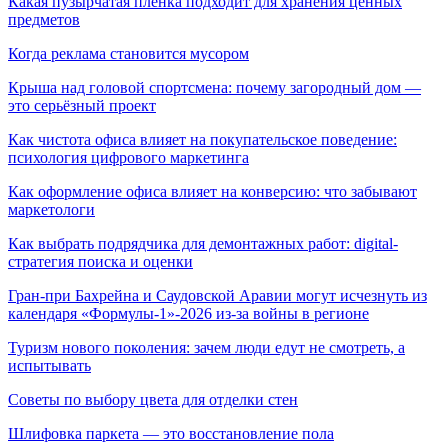
Какая пузырчатая пленка подходит для хранения ценных
предметов
Когда реклама становится мусором
Крыша над головой спортсмена: почему загородный дом —
это серьёзный проект
Как чистота офиса влияет на покупательское поведение:
психология цифрового маркетинга
Как оформление офиса влияет на конверсию: что забывают
маркетологи
Как выбрать подрядчика для демонтажных работ: digital-
стратегия поиска и оценки
Гран-при Бахрейна и Саудовской Аравии могут исчезнуть из
календаря «Формулы-1»-2026 из-за войны в регионе
Туризм нового поколения: зачем люди едут не смотреть, а
испытывать
Советы по выбору цвета для отделки стен
Шлифовка паркета — это восстановление пола