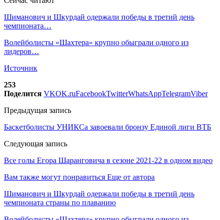
Сейчас читают
Шиманович и Шкурдай одержали победы в третий день
чемпионата…
Волейболисты «Шахтера» крупно обыграли одного из
лидеров…
Источник
253
Поделится
VK
OK.ru
Facebook
Twitter
WhatsApp
Telegram
Viber
Предыдущая запись
Баскетболисты УНИКСа завоевали бронзу Единой лиги ВТБ
Следующая запись
Все голы Егора Шаранговича в сезоне 2021-22 в одном видео
Вам также могут понравиться
Еще от автора
Шиманович и Шкурдай одержали победы в третий день
чемпионата страны по плаванию
Волейболисты «Шахтера» крупно обыграли одного из