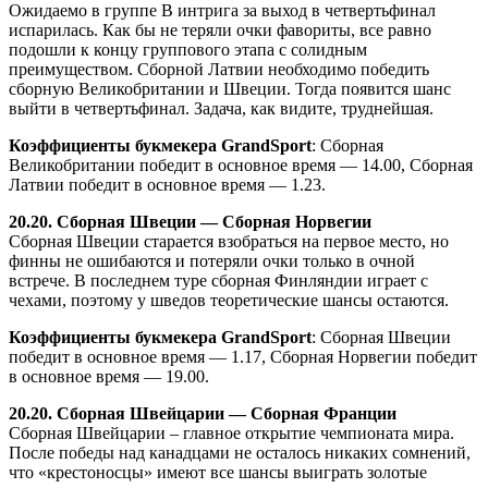
Ожидаемо в группе В интрига за выход в четвертьфинал
испарилась. Как бы не теряли очки фавориты, все равно
подошли к концу группового этапа с солидным
преимуществом. Сборной Латвии необходимо победить
сборную Великобритании и Швеции. Тогда появится шанс
выйти в четвертьфинал. Задача, как видите, труднейшая.
Коэффициенты букмекера GrandSport
: Сборная
Великобритании победит в основное время — 14.00, Сборная
Латвии победит в основное время — 1.23.
20.20. Сборная Швеции — Сборная Норвегии
Сборная Швеции старается взобраться на первое место, но
финны не ошибаются и потеряли очки только в очной
встрече. В последнем туре сборная Финляндии играет с
чехами, поэтому у шведов теоретические шансы остаются.
Коэффициенты букмекера GrandSport
: Сборная Швеции
победит в основное время — 1.17, Сборная Норвегии победит
в основное время — 19.00.
20.20. Сборная Швейцарии — Сборная Франции
Сборная Швейцарии – главное открытие чемпионата мира.
После победы над канадцами не осталось никаких сомнений,
что «крестоносцы» имеют все шансы выиграть золотые