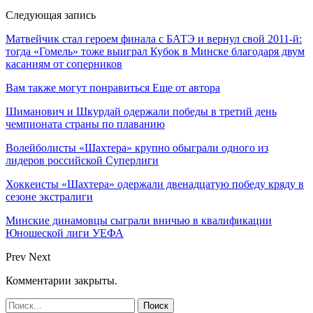
Следующая запись
Матвейчик стал героем финала с БАТЭ и вернул свой 2011-й:
тогда «Гомель» тоже выиграл Кубок в Минске благодаря двум
касаниям от соперников
Вам также могут понравиться
Еще от автора
Шиманович и Шкурдай одержали победы в третий день
чемпионата страны по плаванию
Волейболисты «Шахтера» крупно обыграли одного из
лидеров российской Суперлиги
Хоккеисты «Шахтера» одержали двенадцатую победу кряду в
сезоне экстралиги
Минские динамовцы сыграли вничью в квалификации
Юношеской лиги УЕФА
Prev
Next
Комментарии закрыты.