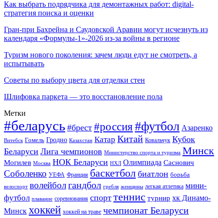
Как выбрать подрядчика для демонтажных работ: digital-
стратегия поиска и оценки
Гран-при Бахрейна и Саудовской Аравии могут исчезнуть из
календаря «Формулы-1»-2026 из-за войны в регионе
Туризм нового поколения: зачем люди едут не смотреть, а
испытывать
Советы по выбору цвета для отделки стен
Шлифовка паркета — это восстановление пола
Метки
#беларусь
#футбол
#россия
#брест
Азаренко
Китай
Кубок
Катар
Гомель
Гродно
Казахстан
Ковальчук
Витебск
Минск
Беларуси
Лига чемпионов
Министерство спорта и туризма
НОК Беларуси
Олимпиада
Могилев
Саснович
Москва
НХЛ
баскетбол
Соболенко
биатлон
борьба
УЕФА
Франция
гандбол
волейбол
мини-
легкая атлетика
гребля
женщины
велоспорт
теннис
спорт
футбол
хк Динамо-
турнир
соревнования
плавание
хоккей
чемпионат Беларуси
Минск
хоккей на траве