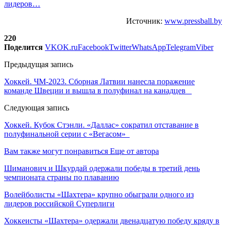
лидеров…
Источник:
www.pressball.by
220
Поделится
VK
OK.ru
Facebook
Twitter
WhatsApp
Telegram
Viber
Предыдущая запись
Хоккей. ЧМ-2023. Сборная Латвии нанесла поражение
команде Швеции и вышла в полуфинал на канадцев
Следующая запись
Хоккей. Кубок Стэнли. «Даллас» сократил отставание в
полуфинальной серии с «Вегасом»
Вам также могут понравиться
Еще от автора
Шиманович и Шкурдай одержали победы в третий день
чемпионата страны по плаванию
Волейболисты «Шахтера» крупно обыграли одного из
лидеров российской Суперлиги
Хоккеисты «Шахтера» одержали двенадцатую победу кряду в