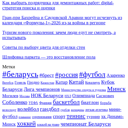
Как выбрать подрядчика для демонтажных работ: digital-
стратегия поиска и оценки
Гран-при Бахрейна и Саудовской Аравии могут исчезнуть из
календаря «Формулы-1»-2026 из-за войны в регионе
Туризм нового поколения: зачем люди едут не смотреть, а
испытывать
Советы по выбору цвета для отделки стен
Шлифовка паркета — это восстановление пола
Метки
#беларусь
#футбол
#россия
#брест
Азаренко
Китай
Кубок
Катар
Гомель
Гродно
Казахстан
Ковальчук
Витебск
Минск
Беларуси
Лига чемпионов
Министерство спорта и туризма
НОК Беларуси
Олимпиада
Могилев
Саснович
Москва
НХЛ
баскетбол
Соболенко
биатлон
борьба
УЕФА
Франция
гандбол
волейбол
мини-
легкая атлетика
гребля
женщины
велоспорт
теннис
спорт
футбол
хк Динамо-
турнир
соревнования
плавание
хоккей
чемпионат Беларуси
Минск
хоккей на траве