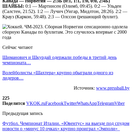
Канада — Норвегия — 2:3Б (0:1, 1:1, 1:0, 0:0, 2:4Б)
ШАЙБЫ:
0:1 — Мартинсен (Олимб, 09:45). 0:2 — Ульден
(Салстен, 21:52). 1:2 — Лучич (Уигар, Мидлтон, 28:26). 2:2 —
Крауз (Каркон, 59:48). 2:3 — Олссон (решающий буллит).
Сейчас читают
Шиманович и Шкурдай одержали победы в третий день
чемпионата…
Волейболисты «Шахтера» крупно обыграли одного из
лидеров…
Источник:
www.pressball.by
225
Поделится
VK
OK.ru
Facebook
Twitter
WhatsApp
Telegram
Viber
Предыдущая запись
Футбол. Чемпионат Италии. «Ювентус» на выезде под спудом
новости о «минус 10 очках» крупно проиграл «Эмполи»