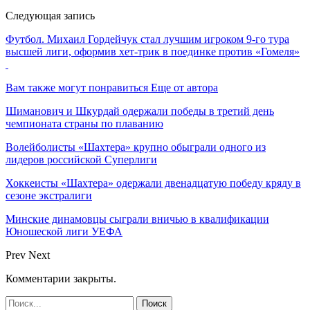
Следующая запись
Футбол. Михаил Гордейчук стал лучшим игроком 9-го тура
высшей лиги, оформив хет-трик в поединке против «Гомеля»
Вам также могут понравиться
Еще от автора
Шиманович и Шкурдай одержали победы в третий день
чемпионата страны по плаванию
Волейболисты «Шахтера» крупно обыграли одного из
лидеров российской Суперлиги
Хоккеисты «Шахтера» одержали двенадцатую победу кряду в
сезоне экстралиги
Минские динамовцы сыграли вничью в квалификации
Юношеской лиги УЕФА
Prev
Next
Комментарии закрыты.