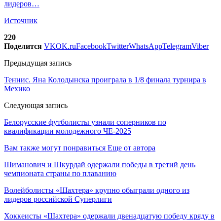
лидеров…
Источник
220
Поделится
VK
OK.ru
Facebook
Twitter
WhatsApp
Telegram
Viber
Предыдущая запись
Теннис. Яна Колодынска проиграла в 1/8 финала турнира в
Мехико
Следующая запись
Белорусские футболисты узнали соперников по
квалификации молодежного ЧЕ-2025
Вам также могут понравиться
Еще от автора
Шиманович и Шкурдай одержали победы в третий день
чемпионата страны по плаванию
Волейболисты «Шахтера» крупно обыграли одного из
лидеров российской Суперлиги
Хоккеисты «Шахтера» одержали двенадцатую победу кряду в