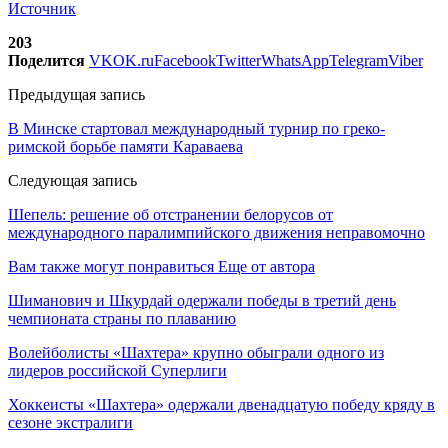
Источник
203
Поделится
VK
OK.ru
Facebook
Twitter
WhatsApp
Telegram
Viber
Предыдущая запись
В Минске стартовал международный турнир по греко-
римской борьбе памяти Караваева
Следующая запись
Шепель: решение об отстранении белорусов от
международного паралимпийского движения неправомочно
Вам также могут понравиться
Еще от автора
Шиманович и Шкурдай одержали победы в третий день
чемпионата страны по плаванию
Волейболисты «Шахтера» крупно обыграли одного из
лидеров российской Суперлиги
Хоккеисты «Шахтера» одержали двенадцатую победу кряду в
сезоне экстралиги