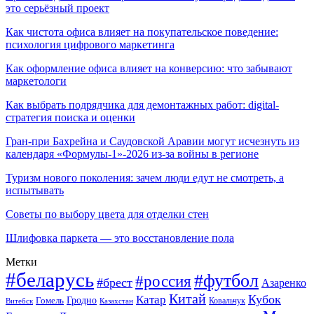
это серьёзный проект
Как чистота офиса влияет на покупательское поведение:
психология цифрового маркетинга
Как оформление офиса влияет на конверсию: что забывают
маркетологи
Как выбрать подрядчика для демонтажных работ: digital-
стратегия поиска и оценки
Гран-при Бахрейна и Саудовской Аравии могут исчезнуть из
календаря «Формулы-1»-2026 из-за войны в регионе
Туризм нового поколения: зачем люди едут не смотреть, а
испытывать
Советы по выбору цвета для отделки стен
Шлифовка паркета — это восстановление пола
Метки
#беларусь
#футбол
#россия
#брест
Азаренко
Китай
Кубок
Катар
Гомель
Гродно
Казахстан
Ковальчук
Витебск