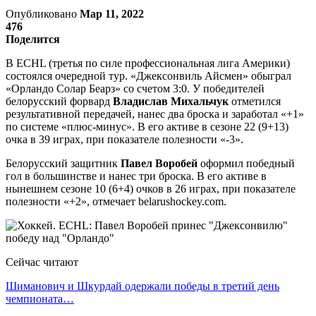
Опубликовано
Мар 11, 2022
476
Поделится
В ECHL (третья по силе профессиональная лига Америки)
состоялся очередной тур. «Джексонвиль Айсмен» обыграл
«Орландо Солар Беарз» со счетом 3:0. У победителей
белорусский форвард
Владислав Михальчук
отметился
результативной передачей, нанес два броска и заработал «+1»
по системе «плюс-минус». В его активе в сезоне 22 (9+13)
очка в 39 играх, при показателе полезности «-3».
Белорусский защитник
Павел Воробей
оформил победный
гол в большинстве и нанес три броска. В его активе в
нынешнем сезоне 10 (6+4) очков в 26 играх, при показателе
полезности «+2», отмечает belarushockey.com.
Сейчас читают
Шиманович и Шкурдай одержали победы в третий день
чемпионата…