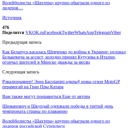
Волейболисты «Шахтера» крупно обыграли одного из
лидеров…
Источник
476
Поделится
VK
OK.ru
Facebook
Twitter
WhatsApp
Telegram
Viber
Предыдущая запись
Как Беларусь касалась Шевченко до войны в Украине: целовал
Белькевича за ассист, холодно принял Кутузова в Италии,
огорчал зрителей в Минске дважды за месяц
Следующая запись
Рэвалюцыянер! Энеа Басціаніні адкрыў новы сезон MotoGP
перамогай на Гран Пры Катара
Вам также могут понравиться
Еще от автора
Шиманович и Шкурдай одержали победы в третий день
чемпионата страны по плаванию
Волейболисты «Шахтера» крупно обыграли одного из
лидеров российской Суперлиги