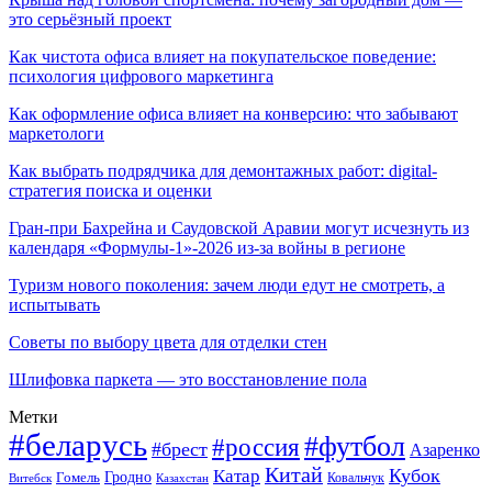
это серьёзный проект
Как чистота офиса влияет на покупательское поведение:
психология цифрового маркетинга
Как оформление офиса влияет на конверсию: что забывают
маркетологи
Как выбрать подрядчика для демонтажных работ: digital-
стратегия поиска и оценки
Гран-при Бахрейна и Саудовской Аравии могут исчезнуть из
календаря «Формулы-1»-2026 из-за войны в регионе
Туризм нового поколения: зачем люди едут не смотреть, а
испытывать
Советы по выбору цвета для отделки стен
Шлифовка паркета — это восстановление пола
Метки
#беларусь
#футбол
#россия
#брест
Азаренко
Китай
Кубок
Катар
Гомель
Гродно
Казахстан
Ковальчук
Витебск