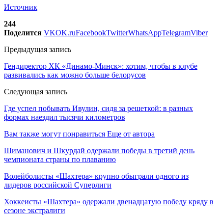
Источник
244
Поделится
VK
OK.ru
Facebook
Twitter
WhatsApp
Telegram
Viber
Предыдущая запись
Гендиректор ХК «Динамо-Минск»: хотим, чтобы в клубе
развивались как можно больше белорусов
Следующая запись
Где успел побывать Ивулин, сидя за решеткой: в разных
формах наездил тысячи километров
Вам также могут понравиться
Еще от автора
Шиманович и Шкурдай одержали победы в третий день
чемпионата страны по плаванию
Волейболисты «Шахтера» крупно обыграли одного из
лидеров российской Суперлиги
Хоккеисты «Шахтера» одержали двенадцатую победу кряду в
сезоне экстралиги