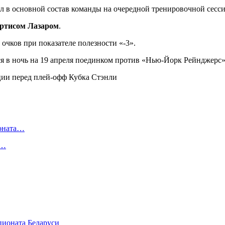
л в основной состав команды на очередной тренировочной сесси
ртисом Лазаром
.
очков при показателе полезности «-3».
я в ночь на 19 апреля поединком против «Нью-Йорк Рейнджерс»
ионата…
в…
мпионата Беларуси