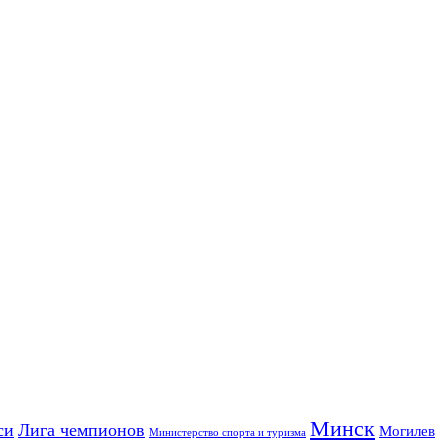
Минск
си
Лига чемпионов
Могилев
Министерство спорта и туризма