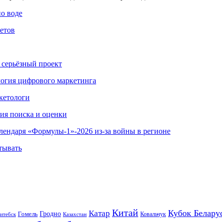
по воде
етов
 серьёзный проект
ология цифрового маркетинга
кетологи
гия поиска и оценки
алендаря «Формулы-1»-2026 из-за войны в регионе
тывать
Китай
Кубок Белару
Катар
Гомель
Гродно
Казахстан
Ковальчук
итебск