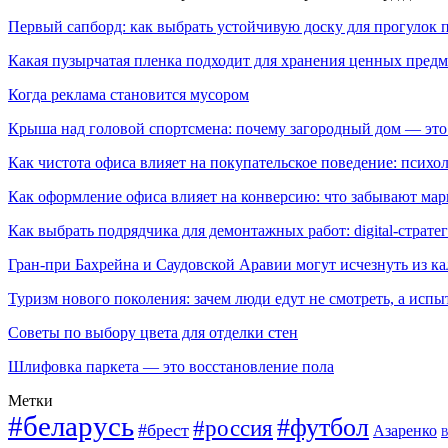
Первый сапборд: как выбрать устойчивую доску для прогулок 
Какая пузырчатая пленка подходит для хранения ценных предм
Когда реклама становится мусором
Крыша над головой спортсмена: почему загородный дом — это
Как чистота офиса влияет на покупательское поведение: псих
Как оформление офиса влияет на конверсию: что забывают мар
Как выбрать подрядчика для демонтажных работ: digital-страте
Гран-при Бахрейна и Саудовской Аравии могут исчезнуть из к
Туризм нового поколения: зачем люди едут не смотреть, а испы
Советы по выбору цвета для отделки стен
Шлифовка паркета — это восстановление пола
Метки
#беларусь
#футбол
#россия
#брест
Азаренко
В