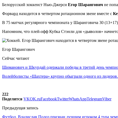
Белорусский хоккеист Нью-Джерси
Егор Шарангович
не попа
Форвард находится в четвертом ротационном звене вместе с
Ке
В 75 матчах регулярного чемпионата у Шаранговича 30 (13+17) 
Напомним, что плей-офф Кубка Стэнли для «дьяволов» начнетс
Егор Шарангович
Сейчас читают
Шиманович и Шкурдай одержали победы в третий день чемп
Волейболисты «Шахтера» крупно обыграли одного из лидеро
222
Поделится
VK
OK.ru
Facebook
Twitter
WhatsApp
Telegram
Viber
Предыдущая запись
Футбол. Владислав Полоз признан лучшим игроком 4 тура че