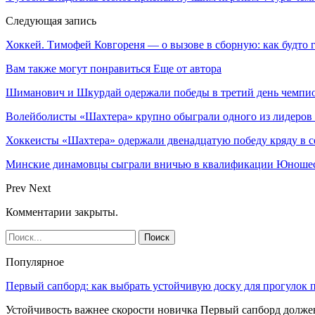
Следующая запись
Хоккей. Тимофей Ковгореня — о вызове в сборную: как будто г
Вам также могут понравиться
Еще от автора
Шиманович и Шкурдай одержали победы в третий день чемпио
Волейболисты «Шахтера» крупно обыграли одного из лидеров
Хоккеисты «Шахтера» одержали двенадцатую победу кряду в с
Минские динамовцы сыграли вничью в квалификации Юноше
Prev
Next
Комментарии закрыты.
Популярное
Первый сапборд: как выбрать устойчивую доску для прогулок 
Устойчивость важнее скорости новичка Первый сапборд долж