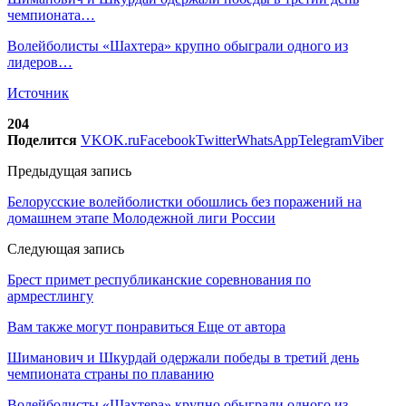
чемпионата…
Волейболисты «Шахтера» крупно обыграли одного из
лидеров…
Источник
204
Поделится
VK
OK.ru
Facebook
Twitter
WhatsApp
Telegram
Viber
Предыдущая запись
Белорусские волейболистки обошлись без поражений на
домашнем этапе Молодежной лиги России
Следующая запись
Брест примет республиканские соревнования по
армрестлингу
Вам также могут понравиться
Еще от автора
Шиманович и Шкурдай одержали победы в третий день
чемпионата страны по плаванию
Волейболисты «Шахтера» крупно обыграли одного из