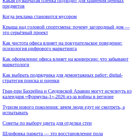
Какая пузырчатая пленка подходит для хранения ценных
предметов
Когда реклама становится мусором
Крыша над головой спортсмена: почему загородный дом —
это серьёзный проект
Как чистота офиса влияет на покупательское поведение:
психология цифрового маркетинга
Как оформление офиса влияет на конверсию: что забывают
маркетологи
Как выбрать подрядчика для демонтажных работ: digital-
стратегия поиска и оценки
Гран-при Бахрейна и Саудовской Аравии могут исчезнуть из
календаря «Формулы-1»-2026 из-за войны в регионе
Туризм нового поколения: зачем люди едут не смотреть, а
испытывать
Советы по выбору цвета для отделки стен
Шлифовка паркета — это восстановление пола