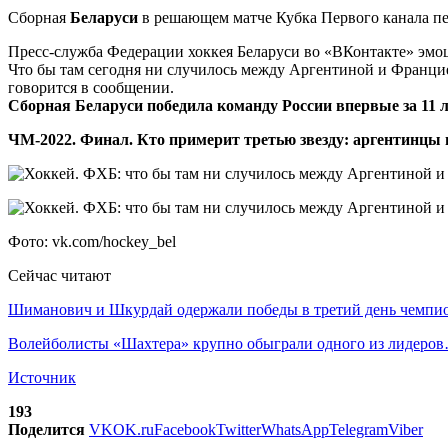
Сборная
Беларуси
в решающем матче Кубка Первого канала пе
Пресс-служба Федерации хоккея Беларуси во «ВКонтакте» эмо
Что бы там сегодня ни случилось между Аргентиной и Ф
говорится в сообщении.
Сборная Беларуси победила команду России впервые за 11 
ЧМ-2022. Финал. Кто примерит третью звезду: аргентинц
Фото: vk.com/hockey_bel
Сейчас читают
Шиманович и Шкурдай одержали победы в третий день чемп
Волейболисты «Шахтера» крупно обыграли одного из лидеро
Источник
193
Поделится
VK
OK.ru
Facebook
Twitter
WhatsApp
Telegram
Viber