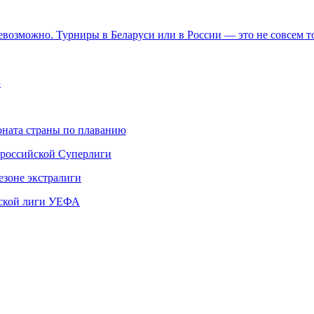
евозможно. Турниры в Беларуси или в России — это не совсем 
Б
ната страны по плаванию
 российской Суперлиги
езоне экстралиги
ской лиги УЕФА