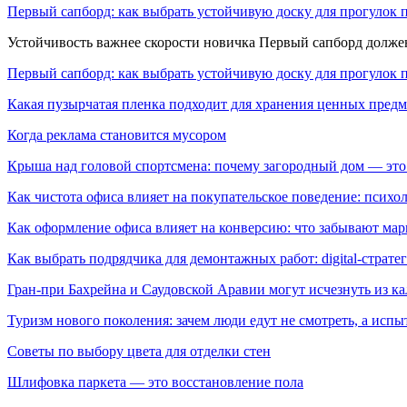
Первый сапборд: как выбрать устойчивую доску для прогулок 
Устойчивость важнее скорости новичка Первый сапборд долж
Первый сапборд: как выбрать устойчивую доску для прогулок 
Какая пузырчатая пленка подходит для хранения ценных предм
Когда реклама становится мусором
Крыша над головой спортсмена: почему загородный дом — это
Как чистота офиса влияет на покупательское поведение: псих
Как оформление офиса влияет на конверсию: что забывают мар
Как выбрать подрядчика для демонтажных работ: digital-страте
Гран-при Бахрейна и Саудовской Аравии могут исчезнуть из к
Туризм нового поколения: зачем люди едут не смотреть, а испы
Советы по выбору цвета для отделки стен
Шлифовка паркета — это восстановление пола