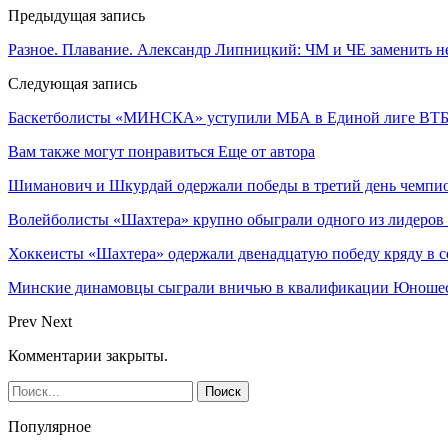
Предыдущая запись
Разное. Плавание. Александр Липницкий: ЧМ и ЧЕ заменить н
Следующая запись
Баскетболисты «МИНСКА» уступили МБА в Единой лиге ВТ
Вам также могут понравиться
Еще от автора
Шиманович и Шкурдай одержали победы в третий день чемпио
Волейболисты «Шахтера» крупно обыграли одного из лидеров
Хоккеисты «Шахтера» одержали двенадцатую победу кряду в с
Минские динамовцы сыграли вничью в квалификации Юноше
Prev
Next
Комментарии закрыты.
Популярное