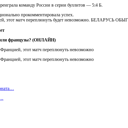
реиграла команду России в серии буллитов — 5:4 Б.
ционально прокомментировала успех.
ранцией, этот матч переплюнуть будет невозможно. БЕЛАР
лет
ы или французы? (ОНЛАЙН)
ионата…
в…