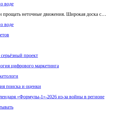
по воде
ен прощать неточные движения. Широкая доска с…
по воде
етов
 серьёзный проект
ология цифрового маркетинга
кетологи
гия поиска и оценки
алендаря «Формулы-1»-2026 из-за войны в регионе
тывать