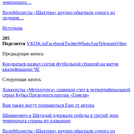
чемпионата…
Волейболисты «Шахтера» крупно обыграли одного из
лидеров…
Источник
205
Поделится
VK
OK.ru
Facebook
Twitter
WhatsApp
Telegram
Viber
Предыдущая запись
Кондратьев назвал состав футбольной сборной на матчи
квалификации ЧЕ
Следующая запись
Хоккеисты «Металлурга» сравняли счет в четвертьфинальной
серии Кубка Президента против «Гомеля»
Вам также могут понравиться
Еще от автора
Шиманович и Шкурдай одержали победы в третий день
чемпионата страны по плаванию
Волейболисты «Шахтера» крупно обыграли одного из