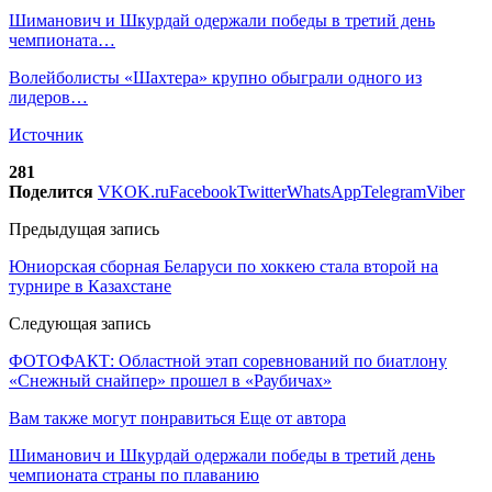
Шиманович и Шкурдай одержали победы в третий день
чемпионата…
Волейболисты «Шахтера» крупно обыграли одного из
лидеров…
Источник
281
Поделится
VK
OK.ru
Facebook
Twitter
WhatsApp
Telegram
Viber
Предыдущая запись
Юниорская сборная Беларуси по хоккею стала второй на
турнире в Казахстане
Следующая запись
ФОТОФАКТ: Областной этап соревнований по биатлону
«Снежный снайпер» прошел в «Раубичах»
Вам также могут понравиться
Еще от автора
Шиманович и Шкурдай одержали победы в третий день
чемпионата страны по плаванию