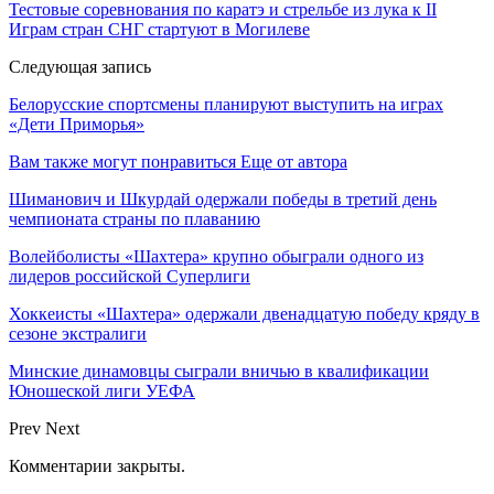
Тестовые соревнования по каратэ и стрельбе из лука к II
Играм стран СНГ стартуют в Могилеве
Следующая запись
Белорусские спортсмены планируют выступить на играх
«Дети Приморья»
Вам также могут понравиться
Еще от автора
Шиманович и Шкурдай одержали победы в третий день
чемпионата страны по плаванию
Волейболисты «Шахтера» крупно обыграли одного из
лидеров российской Суперлиги
Хоккеисты «Шахтера» одержали двенадцатую победу кряду в
сезоне экстралиги
Минские динамовцы сыграли вничью в квалификации
Юношеской лиги УЕФА
Prev
Next
Комментарии закрыты.