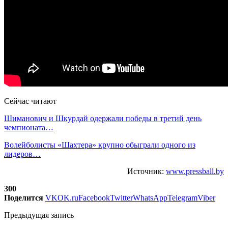
Сейчас читают
Шиманович и Шкурдай одержали победы в третий день
чемпионата…
Волейболисты «Шахтера» крупно обыграли одного из
лидеров…
Источник:
www.pressball.by
300
Поделится
VK
OK.ru
Facebook
Twitter
WhatsApp
Telegram
Viber
Предыдущая запись