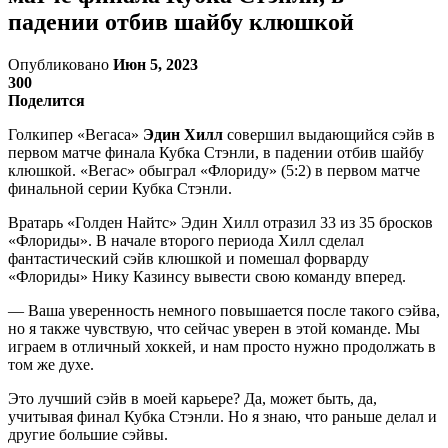
падении отбив шайбу клюшкой
Опубликовано
Июн 5, 2023
300
Поделится
Голкипер «Вегаса»
Эдин Хилл
совершил выдающийся сэйв в
первом матче финала Кубка Стэнли, в падении отбив шайбу
клюшкой. «Вегас» обыграл «Флориду» (5:2) в первом матче
финальной серии Кубка Стэнли.
Вратарь «Голден Найтс» Эдин Хилл отразил 33 из 35 бросков
«Флориды». В начале второго периода Хилл сделал
фантастический сэйв клюшкой и помешал форварду
«Флориды» Нику Казинсу вывести свою команду вперед.
— Ваша уверенность немного повышается после такого сэйва,
но я также чувствую, что сейчас уверен в этой команде. Мы
играем в отличный хоккей, и нам просто нужно продолжать в
том же духе.
Это лучший сэйв в моей карьере? Да, может быть, да,
учитывая финал Кубка Стэнли. Но я знаю, что раньше делал и
другие большие сэйвы.