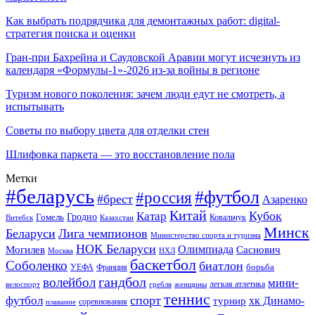
Как выбрать подрядчика для демонтажных работ: digital-
стратегия поиска и оценки
Гран-при Бахрейна и Саудовской Аравии могут исчезнуть из
календаря «Формулы-1»-2026 из-за войны в регионе
Туризм нового поколения: зачем люди едут не смотреть, а
испытывать
Советы по выбору цвета для отделки стен
Шлифовка паркета — это восстановление пола
Метки
#беларусь
#футбол
#россия
#брест
Азаренко
Китай
Кубок
Катар
Гомель
Гродно
Казахстан
Ковальчук
Витебск
Минск
Беларуси
Лига чемпионов
Министерство спорта и туризма
НОК Беларуси
Олимпиада
Могилев
Саснович
Москва
НХЛ
баскетбол
Соболенко
биатлон
борьба
УЕФА
Франция
гандбол
волейбол
мини-
легкая атлетика
гребля
женщины
велоспорт
теннис
спорт
футбол
хк Динамо-
турнир
соревнования
плавание