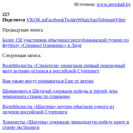
Источник:
www.pressball.by
227
Поделится
VK
OK.ru
Facebook
Twitter
WhatsApp
Telegram
Viber
Предыдущая запись
Более 150 участников объединил республиканский турнир по
футболу «Спешиал Олимпикс» в Лиде
Следующая запись
Волейболисты «Строителя» проиграли первый переходный
матч за право остаться в российской Суперлиге
Вам также могут понравиться
Еще от автора
Шиманович и Шкурдай одержали победы в третий день
чемпионата страны по плаванию
Волейболисты «Шахтера» крупно обыграли одного из
лидеров российской Суперлиги
Хоккеисты «Шахтера» одержали двенадцатую победу кряду в
сезоне экстралиги