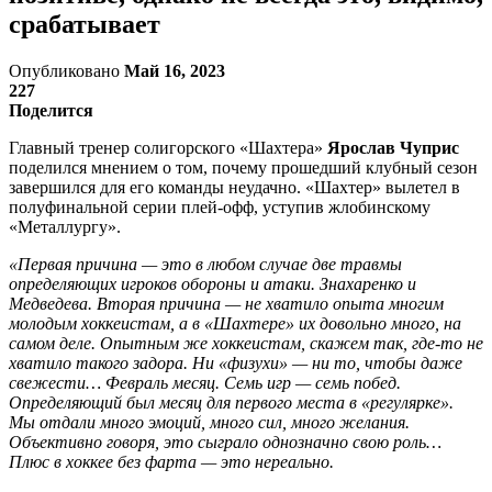
срабатывает
Опубликовано
Май 16, 2023
227
Поделится
Главный тренер солигорского «Шахтера»
Ярослав Чуприс
поделился мнением о том, почему прошедший клубный сезон
завершился для его команды неудачно. «Шахтер» вылетел в
полуфинальной серии плей-офф, уступив жлобинскому
«Металлургу».
«Первая причина — это в любом случае две травмы
определяющих игроков обороны и атаки. Знахаренко и
Медведева. Вторая причина — не хватило опыта многим
молодым хоккеистам, а в «Шахтере» их довольно много, на
самом деле. Опытным же хоккеистам, скажем так, где-то не
хватило такого задора. Ни «физухи» — ни то, чтобы даже
свежести… Февраль месяц. Семь игр — семь побед.
Определяющий был месяц для первого места в «регулярке».
Мы отдали много эмоций, много сил, много желания.
Объективно говоря, это сыграло однозначно свою роль…
Плюс в хоккее без фарта — это нереально.