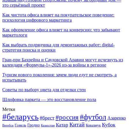
это серьёзный проект
Как чистота офиса влияет на покупательское поведение:
психология цифрового маркетинга
Как оформление офиса влияет на конверсию: что забывают
маркетологи
Как выбрать подрядчика для демонтажных работ: digital-
стратегия поиска и оценки
Гран-при Бахрейна и Саудовской Аравии могут исчезнуть из
календаря «Формулы-1»-2026 из-за войны в регионе
Туризм нового поколения: зачем люди едут не смотреть, а
испытывать
Советы по выбору цвета для отделки стен
Шлифовка паркета — это восстановление пола
Метки
#беларусь
#футбол
#россия
#брест
Азаренко
Китай
Кубок
Катар
Гомель
Гродно
Казахстан
Ковальчук
Витебск