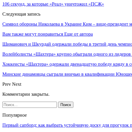
106 секунд, за которые «Реал» уничтожил «ПСЖ»
Следующая запись
Символ обороны Николаева в Украине Ким – вице-президент м
Вам также могут понравиться
Еще от автора
Шиманович и Шкурдай одержали победы в третий день чемпио
Волейболисты «Шахтера» крупно обыграли одного из лидеров
Хоккеисты «Шахтера» одержали двенадцатую победу кряду в с
Минские динамовцы сыграли вничью в квалификации Юноше
Prev
Next
Комментарии закрыты.
Популярное
Первый сапборд: как выбрать устойчивую доску для прогулок 