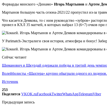
Форварды минского «Динамо»
Игорь Мартынов
и
Артем Де
Мартынов большую часть сезона-2021/22 пропустил из-за трав
Что касается Демкова, то с ним руководство «зубров» расторг
провел в КХЛ 35 матчей, в которых набрал 13 (6+7) очков при 
У Parimatch-Экстралиги своя история, атмосфера и бонус! Заби
Сейчас читают
Шиманович и Шкурдай одержали победы в третий день чемп
Волейболисты «Шахтера» крупно обыграли одного из лидеро
Источник
253
Поделится
VK
OK.ru
Facebook
Twitter
WhatsApp
Telegram
Viber
Предыдущая запись