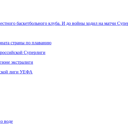
естного баскетбольного клуба. И до войны ходил на матчи Суп
ната страны по плаванию
 российской Суперлиги
езоне экстралиги
ской лиги УЕФА
по воде