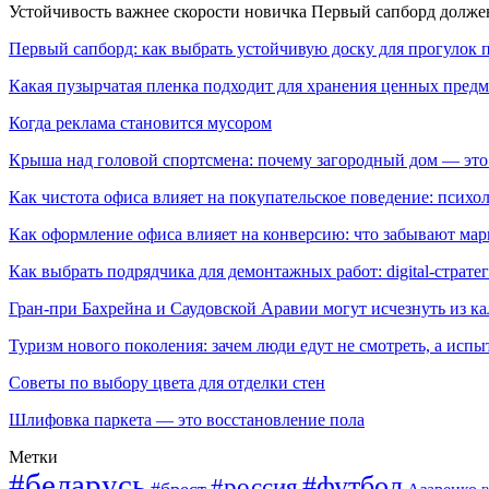
Устойчивость важнее скорости новичка Первый сапборд долж
Первый сапборд: как выбрать устойчивую доску для прогулок 
Какая пузырчатая пленка подходит для хранения ценных предм
Когда реклама становится мусором
Крыша над головой спортсмена: почему загородный дом — это
Как чистота офиса влияет на покупательское поведение: псих
Как оформление офиса влияет на конверсию: что забывают мар
Как выбрать подрядчика для демонтажных работ: digital-страте
Гран-при Бахрейна и Саудовской Аравии могут исчезнуть из к
Туризм нового поколения: зачем люди едут не смотреть, а испы
Советы по выбору цвета для отделки стен
Шлифовка паркета — это восстановление пола
Метки
#беларусь
#футбол
#россия
#брест