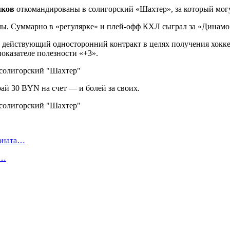
мков
откомандированы в солигорский «Шахтер», за который могу
мы. Суммарно в «регулярке» и плей-офф КХЛ сыграл за «Динамо» 
ло действующий односторонний контракт в целях получения хокк
показателе полезности «+3».
рай 30 BYN на счет — и болей за своих.
ионата…
в…