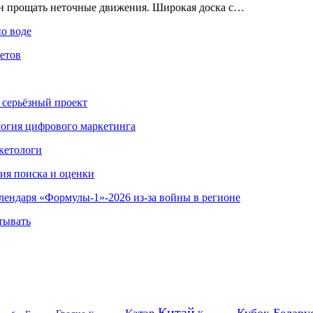
ен прощать неточные движения. Широкая доска с…
по воде
етов
 серьёзный проект
ология цифрового маркетинга
кетологи
гия поиска и оценки
алендаря «Формулы-1»-2026 из-за войны в регионе
тывать
Китай
Кубок Белару