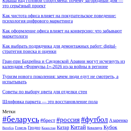
Крыша над головой спортсмена: почему загородный дом —
это серьёзный проект
Как чистота офиса влияет на покупательское поведение:
психология цифрового маркетинга
Как оформление офиса влияет на конверсию: что забывают
маркетологи
Как выбрать подрядчика для демонтажных работ: digital-
стратегия поиска и оценки
Гран-при Бахрейна и Саудовской Аравии могут исчезнуть из
календаря «Формулы-1»-2026 из-за войны в регионе
Туризм нового поколения: зачем люди едут не смотреть, а
испытывать
Советы по выбору цвета для отделки стен
Шлифовка паркета — это восстановление пола
Метки
#беларусь
#футбол
#россия
#брест
Азаренко
Китай
Кубок
Катар
Гомель
Гродно
Казахстан
Ковальчук
Витебск