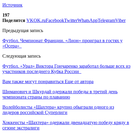
Источник
197
Поделится
VK
OK.ru
Facebook
Twitter
WhatsApp
Telegram
Viber
Предыдущая запись
Футбол. Чемпионат Франции. «Лион» проиграл в гостях у
«Осера»
Следующая запись
Футбол. «Урал» Виктора Гончаренко заработал больше всех из
участников последнего Кубка России
Вам также могут понравиться
Еще от автора
Шиманович и Шкурдай одержали победы в третий день
чемпионата страны по плаванию
Волейболисты «Шахтера» крупно обыграли одного из
лидеров российской Суперлиги
Хоккеисты «Шахтера» одержали двенадцатую победу кряду в
сезоне экстралиги