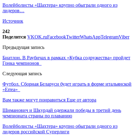
Волейболисты «Шахтера» крупно обыграли одного из
лидеров…
Источник
242
Поделится
VK
OK.ru
Facebook
Twitter
WhatsApp
Telegram
Viber
Предыдущая запись
Биатлон. В Раубичах в рамках «Кубка содружества» пройдет
Гонка чемпионов
Следующая запись
Футбол. Сборная Беларуси будет играть в форме итальянской
«Errea»
Вам также могут понравиться
Еще от автора
Шиманович и Шкурдай одержали победы в третий день
чемпионата страны по плаванию
Волейболисты «Шахтера» крупно обыграли одного из
лидеров российской Суперлиги