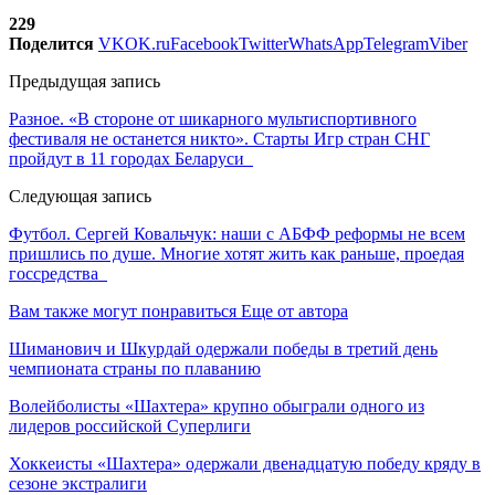
229
Поделится
VK
OK.ru
Facebook
Twitter
WhatsApp
Telegram
Viber
Предыдущая запись
Разное. «В стороне от шикарного мультиспортивного
фестиваля не останется никто». Старты Игр стран СНГ
пройдут в 11 городах Беларуси
Следующая запись
Футбол. Сергей Ковальчук: наши с АБФФ реформы не всем
пришлись по душе. Многие хотят жить как раньше, проедая
госсредства
Вам также могут понравиться
Еще от автора
Шиманович и Шкурдай одержали победы в третий день
чемпионата страны по плаванию
Волейболисты «Шахтера» крупно обыграли одного из
лидеров российской Суперлиги
Хоккеисты «Шахтера» одержали двенадцатую победу кряду в
сезоне экстралиги