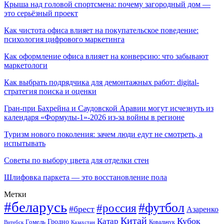
Крыша над головой спортсмена: почему загородный дом —
это серьёзный проект
Как чистота офиса влияет на покупательское поведение:
психология цифрового маркетинга
Как оформление офиса влияет на конверсию: что забывают
маркетологи
Как выбрать подрядчика для демонтажных работ: digital-
стратегия поиска и оценки
Гран-при Бахрейна и Саудовской Аравии могут исчезнуть из
календаря «Формулы-1»-2026 из-за войны в регионе
Туризм нового поколения: зачем люди едут не смотреть, а
испытывать
Советы по выбору цвета для отделки стен
Шлифовка паркета — это восстановление пола
Метки
#беларусь
#футбол
#россия
#брест
Азаренко
Китай
Кубок
Катар
Гомель
Гродно
Казахстан
Ковальчук
Витебск