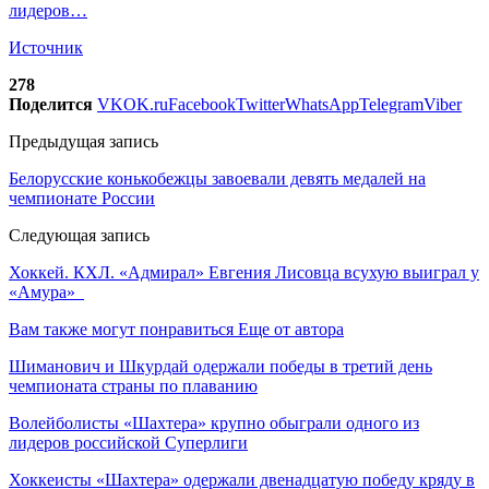
лидеров…
Источник
278
Поделится
VK
OK.ru
Facebook
Twitter
WhatsApp
Telegram
Viber
Предыдущая запись
Белорусские конькобежцы завоевали девять медалей на
чемпионате России
Следующая запись
Хоккей. КХЛ. «Адмирал» Евгения Лисовца всухую выиграл у
«Амура»
Вам также могут понравиться
Еще от автора
Шиманович и Шкурдай одержали победы в третий день
чемпионата страны по плаванию
Волейболисты «Шахтера» крупно обыграли одного из
лидеров российской Суперлиги
Хоккеисты «Шахтера» одержали двенадцатую победу кряду в