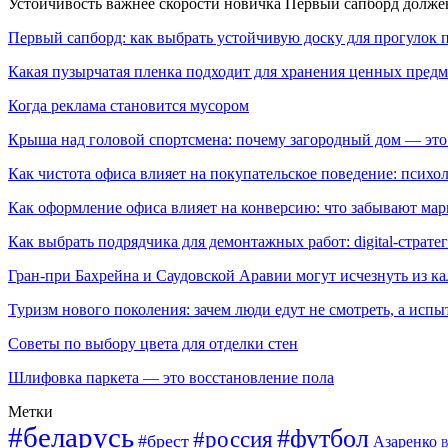
Устойчивость важнее скорости новичка Первый сапборд долж
Первый сапборд: как выбрать устойчивую доску для прогулок 
Какая пузырчатая пленка подходит для хранения ценных предм
Когда реклама становится мусором
Крыша над головой спортсмена: почему загородный дом — это
Как чистота офиса влияет на покупательское поведение: псих
Как оформление офиса влияет на конверсию: что забывают мар
Как выбрать подрядчика для демонтажных работ: digital-страте
Гран-при Бахрейна и Саудовской Аравии могут исчезнуть из к
Туризм нового поколения: зачем люди едут не смотреть, а испы
Советы по выбору цвета для отделки стен
Шлифовка паркета — это восстановление пола
Метки
#беларусь
#футбол
#россия
#брест
Азаренко
В