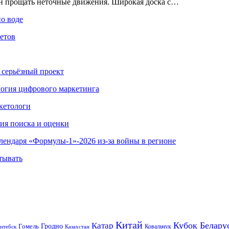
ен прощать неточные движения. Широкая доска с…
по воде
етов
 серьёзный проект
ология цифрового маркетинга
кетологи
гия поиска и оценки
алендаря «Формулы-1»-2026 из-за войны в регионе
тывать
Китай
Кубок Белару
Катар
Гомель
Гродно
Казахстан
Ковальчук
итебск