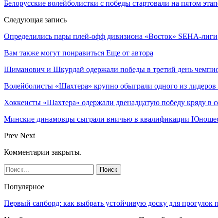
Белорусские волейболистки с победы стартовали на пятом эт
Следующая запись
Определились пары плей-офф дивизиона «Восток» SEHA-лиги
Вам также могут понравиться
Еще от автора
Шиманович и Шкурдай одержали победы в третий день чемпио
Волейболисты «Шахтера» крупно обыграли одного из лидеров
Хоккеисты «Шахтера» одержали двенадцатую победу кряду в с
Минские динамовцы сыграли вничью в квалификации Юноше
Prev
Next
Комментарии закрыты.
Популярное
Первый сапборд: как выбрать устойчивую доску для прогулок 