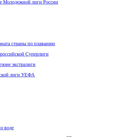
апе Молодежной лиги России
ната страны по плаванию
 российской Суперлиги
езоне экстралиги
ской лиги УЕФА
по воде