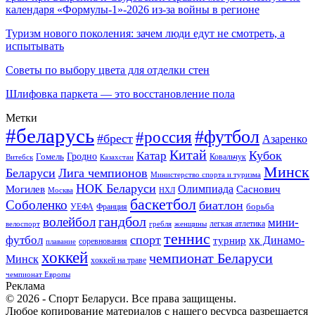
календаря «Формулы-1»-2026 из-за войны в регионе
Туризм нового поколения: зачем люди едут не смотреть, а
испытывать
Советы по выбору цвета для отделки стен
Шлифовка паркета — это восстановление пола
Метки
#беларусь
#футбол
#россия
#брест
Азаренко
Китай
Кубок
Катар
Гомель
Гродно
Казахстан
Ковальчук
Витебск
Минск
Беларуси
Лига чемпионов
Министерство спорта и туризма
НОК Беларуси
Олимпиада
Могилев
Саснович
Москва
НХЛ
баскетбол
Соболенко
биатлон
борьба
УЕФА
Франция
гандбол
волейбол
мини-
легкая атлетика
гребля
женщины
велоспорт
теннис
спорт
футбол
хк Динамо-
турнир
соревнования
плавание
хоккей
чемпионат Беларуси
Минск
хоккей на траве
чемпионат Европы
Реклама
© 2026 - Спорт Беларуси. Все права защищены.
Любое копирование материалов с нашего ресурса разрешается