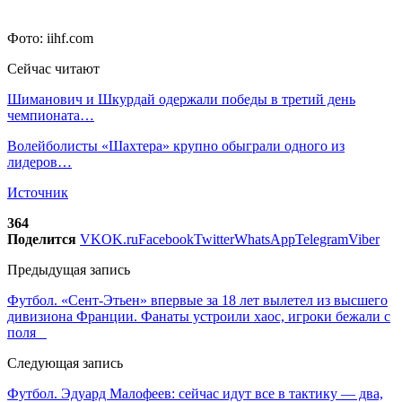
Фото: iihf.com
Сейчас читают
Шиманович и Шкурдай одержали победы в третий день
чемпионата…
Волейболисты «Шахтера» крупно обыграли одного из
лидеров…
Источник
364
Поделится
VK
OK.ru
Facebook
Twitter
WhatsApp
Telegram
Viber
Предыдущая запись
Футбол. «Сент-Этьен» впервые за 18 лет вылетел из высшего
дивизиона Франции. Фанаты устроили хаос, игроки бежали с
поля
Следующая запись
Футбол. Эдуард Малофеев: сейчас идут все в тактику — два,