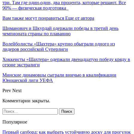
три. Там где один-один, два процента, которые решают. Все
90% — физическая подготовка
Вам также могут понравиться
Еще от автора
Шиманович и Шкурдай одержали победы в третий день
чемпионата страны по плаванию
Волейболисты «Шахтера» крупно обыграли одного из
лидеров российской Суперлиги
Хоккеисты «Шахтера» одержали двенадцатую победу кряду в
сезоне экстралиги
Минские динамовцы сыграли вничью в квалификации
Юношеской лиги УЕФА
Prev
Next
Комментарии закрыты.
Популярное
Первый сапборд: как выбрать устойчивую доску для прогулок