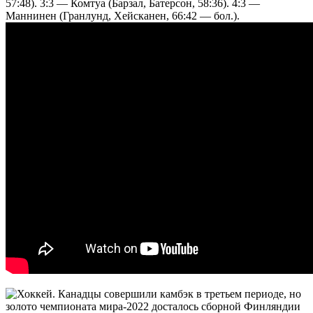
57:48). 3:3 — Комтуа (Барзал, Батерсон, 58:36). 4:3 —
Маннинен (Гранлунд, Хейсканен, 66:42 — бол.).