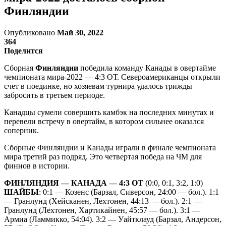
Финляндии
Опубликовано
Май 30, 2022
364
Поделится
Сборная
Финляндии
победила команду Канады в овертайме
чемпионата мира-2022 — 4:3 ОТ. Североамериканцы открыли
счет в поединке, но хозяевам турнира удалось трижды
забросить в третьем периоде.
Канадцы сумели совершить камбэк на последних минутах и
перевели встречу в овертайм, в котором сильнее оказался
соперник.
Сборные Финляндии и Канады играли в финале чемпионата
мира третий раз подряд. Это четвертая победа на ЧМ для
финнов в истории.
ФИНЛЯНДИЯ — КАНАДА — 4:3 ОТ
(0:0, 0:1, 3:2, 1:0)
ШАЙБЫ
: 0:1 — Козенс (Барзал, Сиверсон, 24:00 — бол.). 1:1
— Гранлунд (Хейсканен, Лехтонен, 44:13 — бол.). 2:1 —
Гранлунд (Лехтонен, Хартикайнен, 45:57 — бол.). 3:1 —
Армиа (Ламмикко, 54:04). 3:2 — Уайтклауд (Барзал, Андерсон,