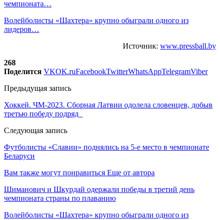
чемпионата…
Волейболисты «Шахтера» крупно обыграли одного из
лидеров…
Источник:
www.pressball.by
268
Поделится
VK
OK.ru
Facebook
Twitter
WhatsApp
Telegram
Viber
Предыдущая запись
Хоккей. ЧМ-2023. Сборная Латвии одолела словенцев, добыв
третью победу подряд
Следующая запись
Футболисты «Славии» поднялись на 5-е место в чемпионате
Беларуси
Вам также могут понравиться
Еще от автора
Шиманович и Шкурдай одержали победы в третий день
чемпионата страны по плаванию
Волейболисты «Шахтера» крупно обыграли одного из