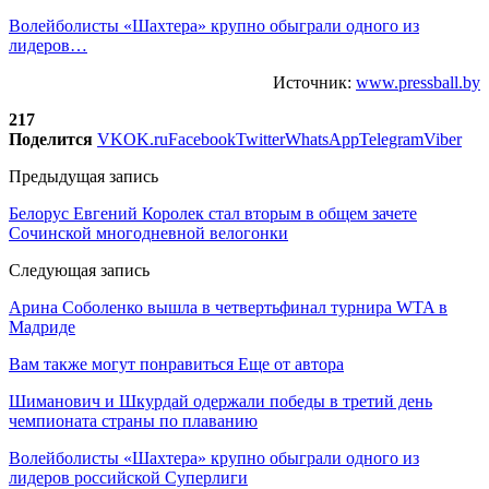
Волейболисты «Шахтера» крупно обыграли одного из
лидеров…
Источник:
www.pressball.by
217
Поделится
VK
OK.ru
Facebook
Twitter
WhatsApp
Telegram
Viber
Предыдущая запись
Белорус Евгений Королек стал вторым в общем зачете
Сочинской многодневной велогонки
Следующая запись
Арина Соболенко вышла в четвертьфинал турнира WTA в
Мадриде
Вам также могут понравиться
Еще от автора
Шиманович и Шкурдай одержали победы в третий день
чемпионата страны по плаванию
Волейболисты «Шахтера» крупно обыграли одного из
лидеров российской Суперлиги