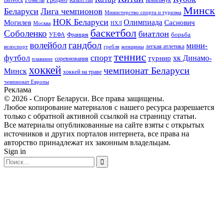
Витебск
Минск
Беларуси
Лига чемпионов
Министерство спорта и туризма
НОК Беларуси
Олимпиада
Могилев
Саснович
Москва
НХЛ
баскетбол
Соболенко
биатлон
борьба
УЕФА
Франция
гандбол
волейбол
мини-
легкая атлетика
гребля
женщины
велоспорт
теннис
спорт
футбол
хк Динамо-
турнир
соревнования
плавание
хоккей
чемпионат Беларуси
Минск
хоккей на траве
чемпионат Европы
Реклама
© 2026 - Спорт Беларуси. Все права защищены.
Любое копирование материалов с нашего ресурса разрешается
только с обратной активной ссылкой на страницу статьи.
Все материалы опубликованные на сайте взяты с открытых
источников и других порталов интернета, все права на
авторство принадлежат их законным владельцам.
Sign in