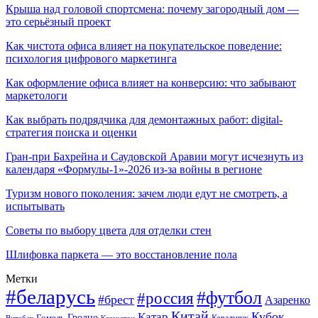
Крыша над головой спортсмена: почему загородный дом —
это серьёзный проект
Как чистота офиса влияет на покупательское поведение:
психология цифрового маркетинга
Как оформление офиса влияет на конверсию: что забывают
маркетологи
Как выбрать подрядчика для демонтажных работ: digital-
стратегия поиска и оценки
Гран-при Бахрейна и Саудовской Аравии могут исчезнуть из
календаря «Формулы-1»-2026 из-за войны в регионе
Туризм нового поколения: зачем люди едут не смотреть, а
испытывать
Советы по выбору цвета для отделки стен
Шлифовка паркета — это восстановление пола
Метки
#беларусь
#футбол
#россия
#брест
Азаренко
Китай
Кубок
Катар
Гомель
Гродно
Казахстан
Ковальчук