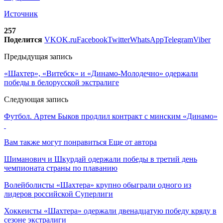
Источник
257
Поделится
VK
OK.ru
Facebook
Twitter
WhatsApp
Telegram
Viber
Предыдущая запись
«Шахтер», «Витебск» и «Динамо-Молодечно» одержали
победы в белорусской экстралиге
Следующая запись
Футбол. Артем Быков продлил контракт с минским «Динамо»
Вам также могут понравиться
Еще от автора
Шиманович и Шкурдай одержали победы в третий день
чемпионата страны по плаванию
Волейболисты «Шахтера» крупно обыграли одного из
лидеров российской Суперлиги
Хоккеисты «Шахтера» одержали двенадцатую победу кряду в
сезоне экстралиги