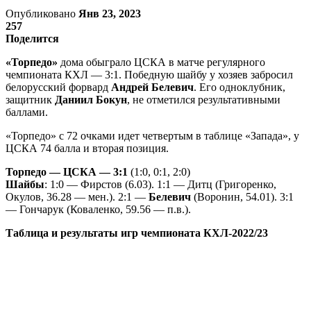
Опубликовано
Янв 23, 2023
257
Поделится
«Торпедо»
дома обыграло ЦСКА в матче регулярного
чемпионата КХЛ — 3:1. Победную шайбу у хозяев забросил
белорусский форвард
Андрей Белевич
. Его одноклубник,
защитник
Даниил Бокун
, не отметился результативными
баллами.
«Торпедо» с 72 очками идет четвертым в таблице «Запада», у
ЦСКА 74 балла и вторая позиция.
Торпедо — ЦСКА — 3:1
(1:0, 0:1, 2:0)
Шайбы
: 1:0 — Фирстов (6.03). 1:1 — Дитц (Григоренко,
Окулов, 36.28 — мен.). 2:1 —
Белевич
(Воронин, 54.01). 3:1
— Гончарук (Коваленко, 59.56 — п.в.).
Таблица и результаты игр чемпионата КХЛ-2022/23