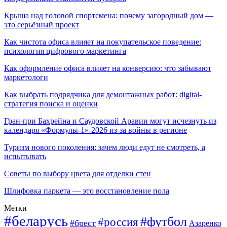
Крыша над головой спортсмена: почему загородный дом —
это серьёзный проект
Как чистота офиса влияет на покупательское поведение:
психология цифрового маркетинга
Как оформление офиса влияет на конверсию: что забывают
маркетологи
Как выбрать подрядчика для демонтажных работ: digital-
стратегия поиска и оценки
Гран-при Бахрейна и Саудовской Аравии могут исчезнуть из
календаря «Формулы-1»-2026 из-за войны в регионе
Туризм нового поколения: зачем люди едут не смотреть, а
испытывать
Советы по выбору цвета для отделки стен
Шлифовка паркета — это восстановление пола
Метки
#беларусь
#футбол
#россия
#брест
Азаренко