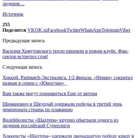
лидеров…
Источник
255
Поделится
VK
OK.ru
Facebook
Twitter
WhatsApp
Telegram
Viber
Предыдущая запись
Василия Хомутовского тепло приняли в новом клубе. Фан-
сектор встретил стоя!
Следующая запись
Хоккей. Parimatch-Экстралига. 1/2 финала. «Неман» сократил
разрыв в серии с «Юностью»
Вам также могут понравиться
Еще от автора
Шиманович и Шкурдай одержали победы в третий день
чемпионата страны по плаванию
Волейболисты «Шахтера» крупно обыграли одного из
лидеров российской Суперлиги
Хоккеисты «Шахтера» одержали двенадцатую победу кряду в