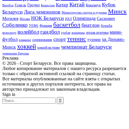
Китай
Кубок
Катар
Гомель
Гродно
Казахстан
Ковальчук
Витебск
Минск
Беларуси
Лига чемпионов
Министерство спорта и туризма
НОК Беларуси
Олимпиада
Могилев
Саснович
Москва
НХЛ
баскетбол
Соболенко
биатлон
борьба
УЕФА
Франция
гандбол
волейбол
мини-
легкая атлетика
гребля
женщины
велоспорт
теннис
спорт
футбол
хк Динамо-
турнир
соревнования
плавание
хоккей
чемпионат Беларуси
Минск
хоккей на траве
чемпионат Европы
Реклама
© 2026 - Спорт Беларуси. Все права защищены.
Любое копирование материалов с нашего ресурса разрешается
только с обратной активной ссылкой на страницу статьи.
Все материалы опубликованные на сайте взяты с открытых
источников и других порталов интернета, все права на
авторство принадлежат их законным владельцам.
Sign in