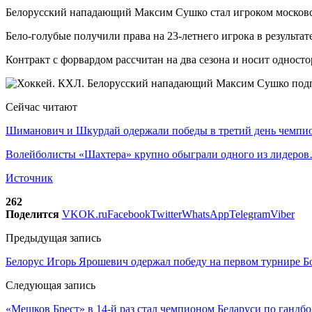
Белорусский нападающий Максим Сушко стал игроком москов
Бело-голубые получили права на 23-летнего игрока в результа
Контракт с форвардом рассчитан на два сезона и носит одност
Сейчас читают
Шиманович и Шкурдай одержали победы в третий день чемп
Волейболисты «Шахтера» крупно обыграли одного из лидеро
Источник
262
Поделится
VK
OK.ru
Facebook
Twitter
WhatsApp
Telegram
Viber
Предыдущая запись
Белорус Игорь Ярошевич одержал победу на первом турнире 
Следующая запись
«Мешков Брест» в 14-й раз стал чемпионом Беларуси по гандб