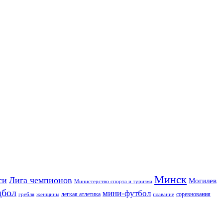
Минск
си
Лига чемпионов
Могилев
Министерство спорта и туризма
дбол
мини-футбол
легкая атлетика
соревнования
гребля
женщины
плавание