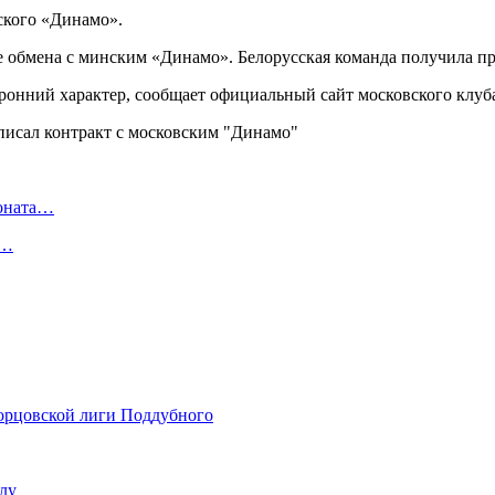
ского «Динамо».
те обмена с минским «Динамо». Белорусская команда получила пр
оронний характер, сообщает официальный сайт московского клуб
ионата…
в…
Борцовской лиги Поддубного
олу