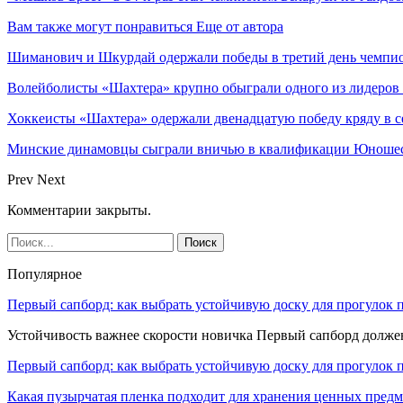
Вам также могут понравиться
Еще от автора
Шиманович и Шкурдай одержали победы в третий день чемпио
Волейболисты «Шахтера» крупно обыграли одного из лидеров
Хоккеисты «Шахтера» одержали двенадцатую победу кряду в с
Минские динамовцы сыграли вничью в квалификации Юноше
Prev
Next
Комментарии закрыты.
Популярное
Первый сапборд: как выбрать устойчивую доску для прогулок 
Устойчивость важнее скорости новичка Первый сапборд долж
Первый сапборд: как выбрать устойчивую доску для прогулок 
Какая пузырчатая пленка подходит для хранения ценных предм