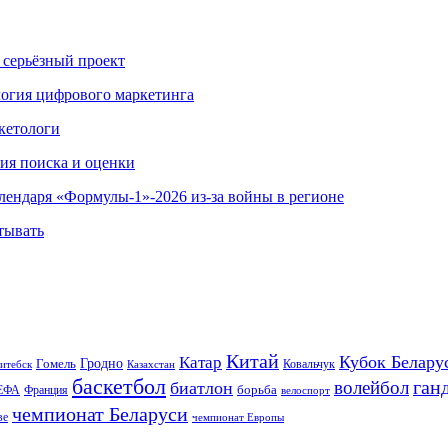
 серьёзный проект
ология цифрового маркетинга
кетологи
гия поиска и оценки
алендаря «Формулы-1»-2026 из-за войны в регионе
тывать
Китай
Кубок Белару
Катар
Гомель
Гродно
Казахстан
Ковальчук
итебск
баскетбол
ган
волейбол
биатлон
борьба
ЕФА
Франция
велоспорт
чемпионат Беларуси
ве
чемпионат Европы