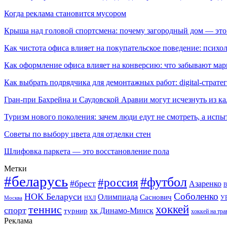
Когда реклама становится мусором
Крыша над головой спортсмена: почему загородный дом — это
Как чистота офиса влияет на покупательское поведение: псих
Как оформление офиса влияет на конверсию: что забывают мар
Как выбрать подрядчика для демонтажных работ: digital-страте
Гран-при Бахрейна и Саудовской Аравии могут исчезнуть из к
Туризм нового поколения: зачем люди едут не смотреть, а испы
Советы по выбору цвета для отделки стен
Шлифовка паркета — это восстановление пола
Метки
#беларусь
#футбол
#россия
#брест
Азаренко
В
Соболенко
НОК Беларуси
Олимпиада
Саснович
У
Москва
НХЛ
хоккей
теннис
спорт
хк Динамо-Минск
турнир
хоккей на тра
Реклама