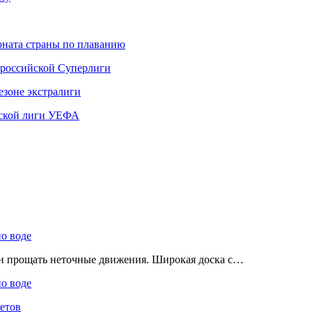
ната страны по плаванию
 российской Суперлиги
езоне экстралиги
ской лиги УЕФА
по воде
ен прощать неточные движения. Широкая доска с…
по воде
етов