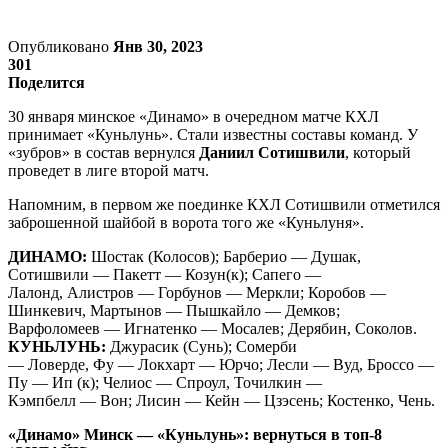
Опубликовано
Янв 30, 2023
301
Поделится
30 января минское «Динамо» в очередном матче КХЛ
принимает «Куньлунь». Стали известны составы команд. У
«зубров» в состав вернулся
Даниил Сотишвили
, который
проведет в лиге второй матч.
Напомним, в первом же поединке КХЛ Сотишвили отметился
заброшенной шайбой в ворота того же «Куньлуня».
ДИНАМО:
Шостак (Колосов); Барберио — Душак,
Сотишвили — Пакетт — Козун(к); Сапего —
Лалонд, Алистров — Горбунов — Меркли; Коробов —
Шинкевич, Мартынов — Пышкайло — Демков;
Варфоломеев — Игнатенко — Мосалев; Дерябин, Соколов.
КУНЬЛУНЬ:
Джурасик (Сунь); Сомерби
— Ловерде, Фу — Локхарт — Юрчо; Лесли — Вуд, Броссо —
Пу — Ип (к); Челиос — Спроул, Точилкин —
Кэмпбелл — Вон; Лисин — Кейн — Цзэсень; Костенко, Чень.
«Динамо» Минск — «Куньлунь»: вернуться в топ-8