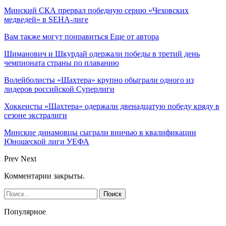
Минский СКА прервал победную серию «Чеховских
медведей» в SEHA-лиге
Вам также могут понравиться
Еще от автора
Шиманович и Шкурдай одержали победы в третий день
чемпионата страны по плаванию
Волейболисты «Шахтера» крупно обыграли одного из
лидеров российской Суперлиги
Хоккеисты «Шахтера» одержали двенадцатую победу кряду в
сезоне экстралиги
Минские динамовцы сыграли вничью в квалификации
Юношеской лиги УЕФА
Prev
Next
Комментарии закрыты.
Популярное