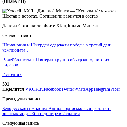
(ОНЛАЙН)
Даниил Сотишвили. Фото: ХК «Динамо Минск»
Сейчас читают
Шиманович и Шкурдай одержали победы в третий день
чемпионата…
Волейболисты «Шахтера» крупно обыграли одного из
лидеров…
Источник
301
Поделится
VK
OK.ru
Facebook
Twitter
WhatsApp
Telegram
Viber
Предыдущая запись
Белорусская гимнастка Алина Горносько выиграла пять
золотых медалей на турнире в Испании
Следующая запись