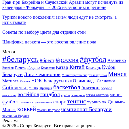
Гран-при Бахрейна и Саудовской Аравии могут исчезнуть из
календаря «Формулы-1»-2026 из-за войны в регионе
Туризм нового поколения: зачем люди едут не смотреть, а
испытывать
Советы по выбору цвета для отделки стен
Шлифовка паркета — это восстановление пола
Метки
#беларусь
#футбол
#россия
#брест
Азаренко
Китай
Кубок
Катар
Гомель
Гродно
Казахстан
Ковальчук
Витебск
Минск
Беларуси
Лига чемпионов
Министерство спорта и туризма
НОК Беларуси
Олимпиада
Могилев
Саснович
Москва
НХЛ
баскетбол
Соболенко
биатлон
борьба
УЕФА
Франция
гандбол
волейбол
мини-
легкая атлетика
гребля
женщины
велоспорт
теннис
спорт
футбол
хк Динамо-
турнир
соревнования
плавание
хоккей
чемпионат Беларуси
Минск
хоккей на траве
чемпионат Европы
Реклама
© 2026 - Спорт Беларуси. Все права защищены.