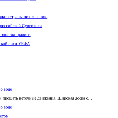
ната страны по плаванию
 российской Суперлиги
езоне экстралиги
ской лиги УЕФА
по воде
ен прощать неточные движения. Широкая доска с…
по воде
етов