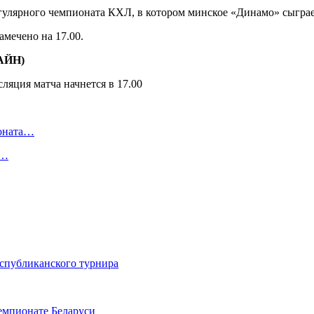
егулярного чемпионата КХЛ, в котором минское «Динамо» сыгра
амечено на 17.00.
ЛАЙН)
ионата…
в…
еспубликанского турнира
емпионате Беларуси