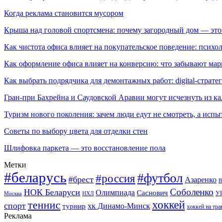
Когда реклама становится мусором
Крыша над головой спортсмена: почему загородный дом — это
Как чистота офиса влияет на покупательское поведение: псих
Как оформление офиса влияет на конверсию: что забывают мар
Как выбрать подрядчика для демонтажных работ: digital-страте
Гран-при Бахрейна и Саудовской Аравии могут исчезнуть из к
Туризм нового поколения: зачем люди едут не смотреть, а испы
Советы по выбору цвета для отделки стен
Шлифовка паркета — это восстановление пола
Метки
#беларусь
#футбол
#россия
#брест
Азаренко
В
Соболенко
НОК Беларуси
Олимпиада
Саснович
У
Москва
НХЛ
хоккей
теннис
спорт
хк Динамо-Минск
турнир
хоккей на тра
Реклама