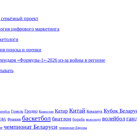
 серьёзный проект
ология цифрового маркетинга
кетологи
гия поиска и оценки
алендаря «Формулы-1»-2026 из-за войны в регионе
тывать
Китай
Кубок Белару
Катар
Гомель
Гродно
Казахстан
Ковальчук
итебск
баскетбол
ган
волейбол
биатлон
борьба
ЕФА
Франция
велоспорт
чемпионат Беларуси
ве
чемпионат Европы