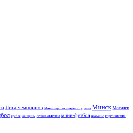
Минск
си
Лига чемпионов
Могилев
Министерство спорта и туризма
дбол
мини-футбол
легкая атлетика
соревнования
гребля
женщины
плавание