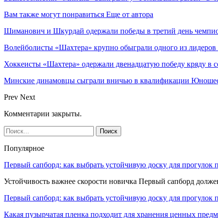
Вам также могут понравиться
Еще от автора
Шиманович и Шкурдай одержали победы в третий день чемпио
Волейболисты «Шахтера» крупно обыграли одного из лидеров
Хоккеисты «Шахтера» одержали двенадцатую победу кряду в с
Минские динамовцы сыграли вничью в квалификации Юноше
Prev
Next
Комментарии закрыты.
Популярное
Первый сапборд: как выбрать устойчивую доску для прогулок 
Устойчивость важнее скорости новичка Первый сапборд долж
Первый сапборд: как выбрать устойчивую доску для прогулок 
Какая пузырчатая пленка подходит для хранения ценных предм