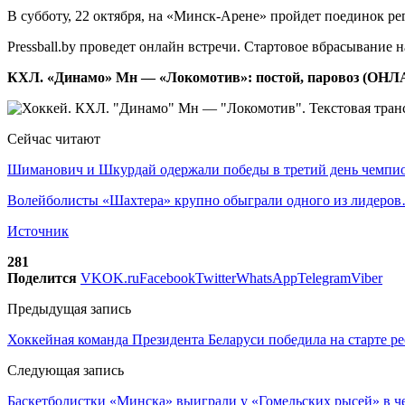
В субботу, 22 октября, на «Минск-Арене» пройдет поединок р
Pressball.by проведет онлайн встречи. Стартовое вбрасывание н
КХЛ. «Динамо» Мн — «Локомотив»: постой, паровоз (ОН
Сейчас читают
Шиманович и Шкурдай одержали победы в третий день чемп
Волейболисты «Шахтера» крупно обыграли одного из лидеро
Источник
281
Поделится
VK
OK.ru
Facebook
Twitter
WhatsApp
Telegram
Viber
Предыдущая запись
Хоккейная команда Президента Беларуси победила на старте р
Следующая запись
Баскетболистки «Минска» выиграли у «Гомельских рысей» в ч