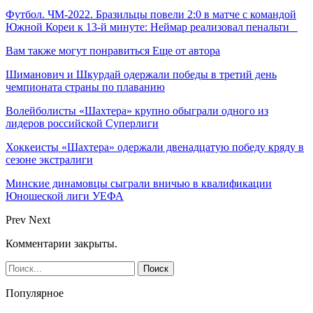
Футбол. ЧМ-2022. Бразильцы повели 2:0 в матче с командой
Южной Кореи к 13-й минуте: Неймар реализовал пенальти
Вам также могут понравиться
Еще от автора
Шиманович и Шкурдай одержали победы в третий день
чемпионата страны по плаванию
Волейболисты «Шахтера» крупно обыграли одного из
лидеров российской Суперлиги
Хоккеисты «Шахтера» одержали двенадцатую победу кряду в
сезоне экстралиги
Минские динамовцы сыграли вничью в квалификации
Юношеской лиги УЕФА
Prev
Next
Комментарии закрыты.
Популярное