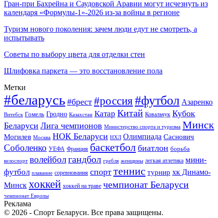
Гран-при Бахрейна и Саудовской Аравии могут исчезнуть из
календаря «Формулы-1»-2026 из-за войны в регионе
Туризм нового поколения: зачем люди едут не смотреть, а
испытывать
Советы по выбору цвета для отделки стен
Шлифовка паркета — это восстановление пола
Метки
#беларусь
#футбол
#россия
#брест
Азаренко
Китай
Кубок
Катар
Гомель
Гродно
Казахстан
Ковальчук
Витебск
Минск
Беларуси
Лига чемпионов
Министерство спорта и туризма
НОК Беларуси
Олимпиада
Могилев
Саснович
Москва
НХЛ
баскетбол
Соболенко
биатлон
борьба
УЕФА
Франция
гандбол
волейбол
мини-
легкая атлетика
гребля
женщины
велоспорт
теннис
спорт
футбол
хк Динамо-
турнир
соревнования
плавание
хоккей
чемпионат Беларуси
Минск
хоккей на траве
чемпионат Европы
Реклама
© 2026 - Спорт Беларуси. Все права защищены.