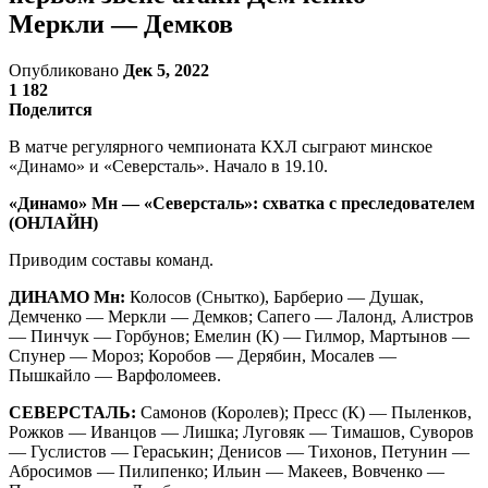
Меркли — Демков
Опубликовано
Дек 5, 2022
1 182
Поделится
В матче регулярного чемпионата КХЛ сыграют минское
«Динамо» и «Северсталь». Начало в 19.10.
«Динамо» Мн — «Северсталь»: схватка с преследователем
(ОНЛАЙН)
Приводим составы команд.
ДИНАМО Мн:
Колосов (Снытко), Барберио — Душак,
Демченко — Меркли — Демков; Сапего — Лалонд, Алистров
— Пинчук — Горбунов; Емелин (К) — Гилмор, Мартынов —
Спунер — Мороз; Коробов — Дерябин, Мосалев —
Пышкайло — Варфоломеев.
СЕВЕРСТАЛЬ:
Самонов (Королев); Пресс (К) — Пыленков,
Рожков — Иванцов — Лишка; Луговяк — Тимашов, Суворов
— Гуслистов — Гераськин; Денисов — Тихонов, Петунин —
Абросимов — Пилипенко; Ильин — Макеев, Вовченко —