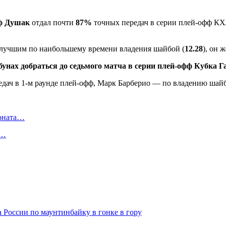
ф Душак
отдал почти
87%
точных передач в серии плей-офф КХ
лучшим по наибольшему времени владения шайбой (
12.28
), он 
унах добраться до седьмого матча в серии плей-офф Кубка Г
ионата…
в…
 России по маунтинбайку в гонке в гору