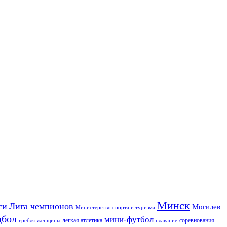
Минск
си
Лига чемпионов
Могилев
Министерство спорта и туризма
дбол
мини-футбол
легкая атлетика
соревнования
гребля
женщины
плавание