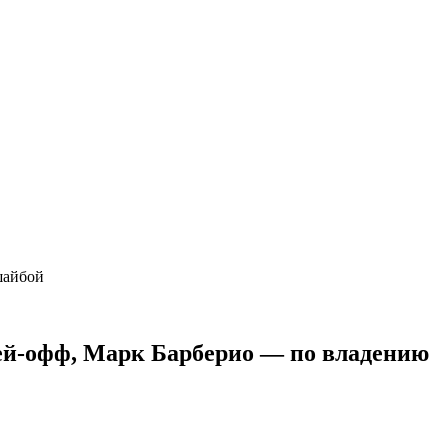
 шайбой
лей-офф, Марк Барберио — по владению