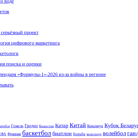
по воде
етов
 серьёзный проект
ология цифрового маркетинга
кетологи
гия поиска и оценки
алендаря «Формулы-1»-2026 из-за войны в регионе
тывать
Китай
Кубок Белару
Катар
Гомель
Гродно
Казахстан
Ковальчук
итебск
баскетбол
ган
волейбол
биатлон
борьба
ЕФА
Франция
велоспорт