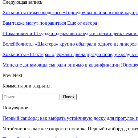
Следующая запись
Хоккеисты нижегородского «Торпедо» вышли во второй раун
Вам также могут понравиться
Еще от автора
Шиманович и Шкурдай одержали победы в третий день чемпио
Волейболисты «Шахтера» крупно обыграли одного из лидеров
Хоккеисты «Шахтера» одержали двенадцатую победу кряду в с
Минские динамовцы сыграли вничью в квалификации Юноше
Prev
Next
Комментарии закрыты.
Популярное
Первый сапборд: как выбрать устойчивую доску для прогулок 
Устойчивость важнее скорости новичка Первый сапборд долж