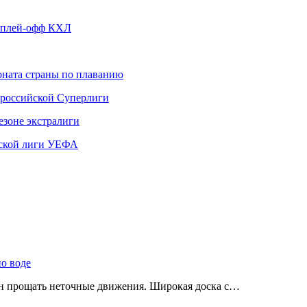
д плей-офф КХЛ
ната страны по плаванию
 российской Суперлиги
езоне экстралиги
ской лиги УЕФА
по воде
ен прощать неточные движения. Широкая доска с…