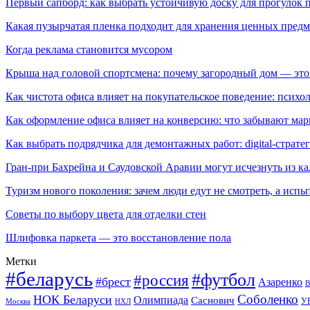
Первый сапборд: как выбрать устойчивую доску для прогулок 
Какая пузырчатая пленка подходит для хранения ценных предм
Когда реклама становится мусором
Крыша над головой спортсмена: почему загородный дом — это
Как чистота офиса влияет на покупательское поведение: псих
Как оформление офиса влияет на конверсию: что забывают мар
Как выбрать подрядчика для демонтажных работ: digital-страте
Гран-при Бахрейна и Саудовской Аравии могут исчезнуть из к
Туризм нового поколения: зачем люди едут не смотреть, а испы
Советы по выбору цвета для отделки стен
Шлифовка паркета — это восстановление пола
Метки
#беларусь
#футбол
#россия
#брест
Азаренко
В
Соболенко
НОК Беларуси
Олимпиада
Саснович
У
Москва
НХЛ