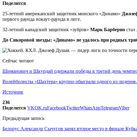
Поделится
25-летний американский защитник минского «Динамо»
Джозе
первого раунда нокаут-раунда в лиге.
32-летний канадский защитник «зубров»
Марк Барберио
стал 
До Сикоровой звезды: «Динамо» не удалось при родных триб
Сейчас читают
Шиманович и Шкурдай одержали победы в третий день чемп
Волейболисты «Шахтера» крупно обыграли одного из лидеро
Источник
236
Поделится
VK
OK.ru
Facebook
Twitter
WhatsApp
Telegram
Viber
Предыдущая запись
Белорус Александр Сычугов занял второе место в финале Кубка